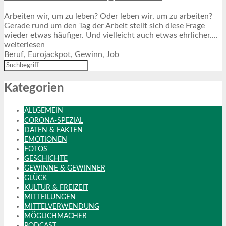
Arbeiten wir, um zu leben? Oder leben wir, um zu arbeiten?
Gerade rund um den Tag der Arbeit stellt sich diese Frage
wieder etwas häufiger. Und vielleicht auch etwas ehrlicher....
weiterlesen
Beruf
,
Eurojackpot
,
Gewinn
,
Job
Kategorien
ALLGEMEIN
CORONA-SPEZIAL
DATEN & FAKTEN
EMOTIONEN
FOTOS
GESCHICHTE
GEWINNE & GEWINNER
GLÜCK
KULTUR & FREIZEIT
MITTEILUNGEN
MITTELVERWENDUNG
MÖGLICHMACHER
PODCAST