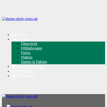
Magazin
Newsroom
Übersicht
Mitteilungen
Fotos
Videos
Daten & Fakten
Annahmestellen
Lotto-Prinzip
PODCAST