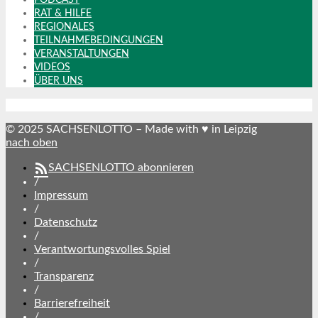
RAT & HILFE
REGIONALES
TEILNAHMEBEDINGUNGEN
VERANSTALTUNGEN
VIDEOS
ÜBER UNS
© 2025 SACHSENLOTTO – Made with ♥ in Leipzig
nach oben
SACHSENLOTTO abonnieren
/
Impressum
/
Datenschutz
/
Verantwortungsvolles Spiel
/
Transparenz
/
Barrierefreiheit
/