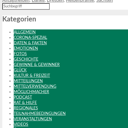
Alltagshelden
,
Danke
,
Dresden
,
Heldenprämie
,
Sachsen
Kategorien
ALLGEMEIN
CORONA-SPEZIAL
DATEN & FAKTEN
EMOTIONEN
FOTOS
GESCHICHTE
GEWINNE & GEWINNER
GLÜCK
KULTUR & FREIZEIT
MITTEILUNGEN
MITTELVERWENDUNG
MÖGLICHMACHER
PODCAST
RAT & HILFE
REGIONALES
TEILNAHMEBEDINGUNGEN
VERANSTALTUNGEN
VIDEOS