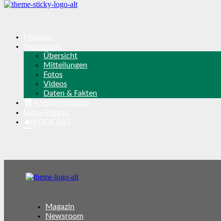
Magazin
Newsroom
Übersicht
Mitteilungen
Fotos
Videos
Daten & Fakten
Annahmestellen
Lotto-Prinzip
PODCAST
Magazin
Newsroom