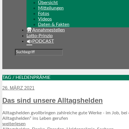
Übersicht
Mitteilungen
Fotos
Videos
Daten & Fakten
Annahmestellen
Lotto-Prinzip
PODCAST
TAG / HELDENPRÄMIE
26. MÄRZ 2021
Das sind unsere Alltagshelden
Alltagshelden gvollbringen zahlreiche gute Werke - im Job, bei
Alltagshelden“ ins Leben gerufen
weiterlesen