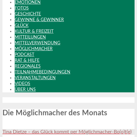
EMOTIONEN
FOTOS
GESCHICHTE
GEWINNE & GEWINNER
GLÜCK
KULTUR & FREIZEIT
MITTEILUNGEN
MITTELVERWENDUNG
MÖGLICHMACHER
PODCAST
RAT & HILFE
REGIONALES
TEILNAHMEBEDINGUNGEN
VERANSTALTUNGEN
VIDEOS
ÜBER UNS
Die Möglichmacher des Monats
Tina Dietze – das Glück kommt per Möglichmacher-Bo(o)t(e)