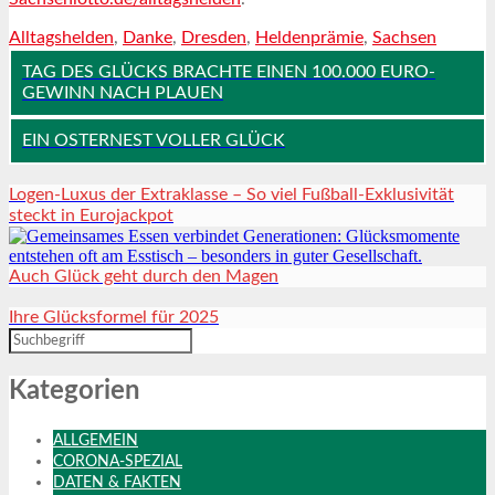
Alltagshelden
,
Danke
,
Dresden
,
Heldenprämie
,
Sachsen
TAG DES GLÜCKS BRACHTE EINEN 100.000 EURO-
GEWINN NACH PLAUEN
EIN OSTERNEST VOLLER GLÜCK
Logen-Luxus der Extraklasse – So viel Fußball-Exklusivität
steckt in Eurojackpot
Auch Glück geht durch den Magen
Ihre Glücksformel für 2025
Kategorien
ALLGEMEIN
CORONA-SPEZIAL
DATEN & FAKTEN