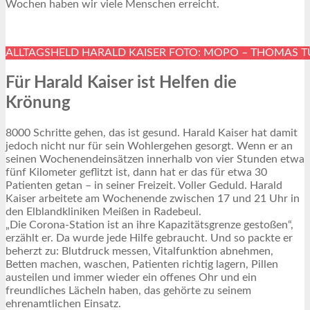
Wochen haben wir viele Menschen erreicht.
ALLTAGSHELD HARALD KAISER FOTO: MOPO – THOMAS T
Für Harald Kaiser ist Helfen die
Krönung
8000 Schritte gehen, das ist gesund. Harald Kaiser hat damit
jedoch nicht nur für sein Wohlergehen gesorgt. Wenn er an
seinen Wochenendeinsätzen innerhalb von vier Stunden etwa
fünf Kilometer geflitzt ist, dann hat er das für etwa 30
Patienten getan – in seiner Freizeit. Voller Geduld. Harald
Kaiser arbeitete am Wochenende zwischen 17 und 21 Uhr in
den Elblandkliniken Meißen in Radebeul.
„Die Corona-Station ist an ihre Kapazitätsgrenze gestoßen“,
erzählt er. Da wurde jede Hilfe gebraucht. Und so packte er
beherzt zu: Blutdruck messen, Vitalfunktion abnehmen,
Betten machen, waschen, Patienten richtig lagern, Pillen
austeilen und immer wieder ein offenes Ohr und ein
freundliches Lächeln haben, das gehörte zu seinem
ehrenamtlichen Einsatz.