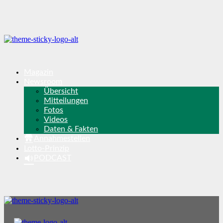
Magazin
Newsroom
Übersicht
Mitteilungen
Fotos
Videos
Daten & Fakten
Annahmestellen
Lotto-Prinzip
PODCAST