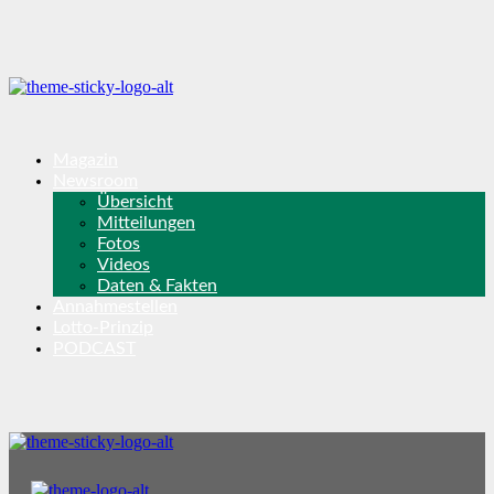
Magazin
Newsroom
Übersicht
Mitteilungen
Fotos
Videos
Daten & Fakten
Annahmestellen
Lotto-Prinzip
PODCAST