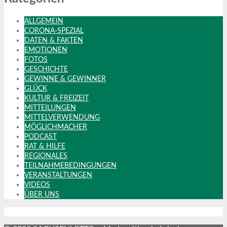
ALLGEMEIN
CORONA-SPEZIAL
DATEN & FAKTEN
EMOTIONEN
FOTOS
GESCHICHTE
GEWINNE & GEWINNER
GLÜCK
KULTUR & FREIZEIT
MITTEILUNGEN
MITTELVERWENDUNG
MÖGLICHMACHER
PODCAST
RAT & HILFE
REGIONALES
TEILNAHMEBEDINGUNGEN
VERANSTALTUNGEN
VIDEOS
ÜBER UNS