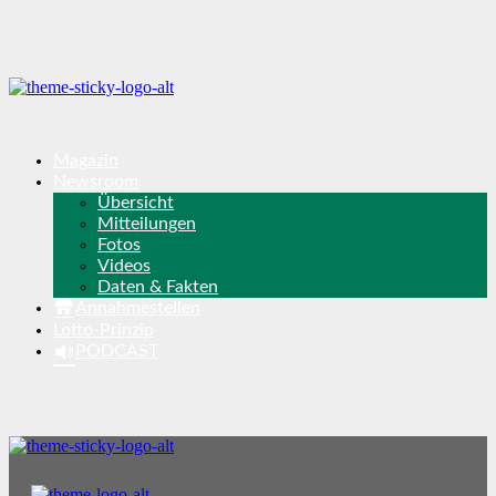
Magazin
Newsroom
Übersicht
Mitteilungen
Fotos
Videos
Daten & Fakten
Annahmestellen
Lotto-Prinzip
PODCAST