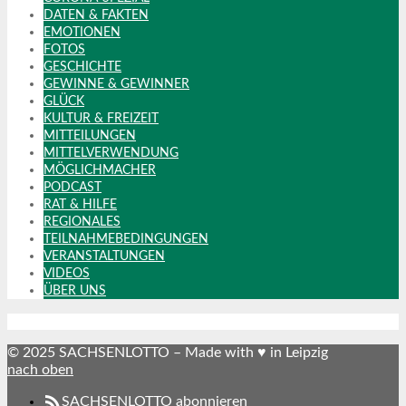
DATEN & FAKTEN
EMOTIONEN
FOTOS
GESCHICHTE
GEWINNE & GEWINNER
GLÜCK
KULTUR & FREIZEIT
MITTEILUNGEN
MITTELVERWENDUNG
MÖGLICHMACHER
PODCAST
RAT & HILFE
REGIONALES
TEILNAHMEBEDINGUNGEN
VERANSTALTUNGEN
VIDEOS
ÜBER UNS
© 2025 SACHSENLOTTO – Made with ♥ in Leipzig
nach oben
SACHSENLOTTO abonnieren