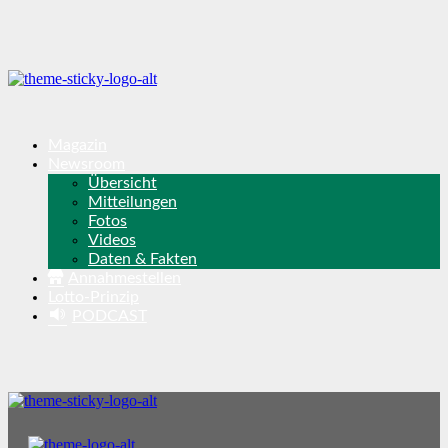
Magazin
Newsroom
Übersicht
Mitteilungen
Fotos
Videos
Daten & Fakten
Annahmestellen
Lotto-Prinzip
PODCAST