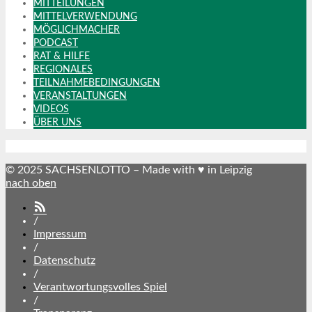
MITTEILUNGEN
MITTELVERWENDUNG
MÖGLICHMACHER
PODCAST
RAT & HILFE
REGIONALES
TEILNAHMEBEDINGUNGEN
VERANSTALTUNGEN
VIDEOS
ÜBER UNS
© 2025 SACHSENLOTTO – Made with ♥ in Leipzig
nach oben
SACHSENLOTTO
abonnieren
/
Impressum
/
Datenschutz
/
Verantwortungsvolles Spiel
/