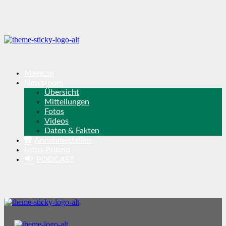
Magazin
Newsroom
Übersicht
Mitteilungen
Fotos
Videos
Daten & Fakten
Annahmestellen
Lotto-Prinzip
PODCAST