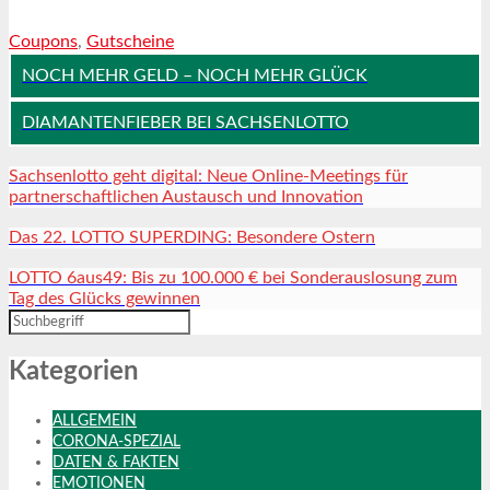
Coupons
,
Gutscheine
NOCH MEHR GELD – NOCH MEHR GLÜCK
DIAMANTENFIEBER BEI SACHSENLOTTO
Sachsenlotto geht digital: Neue Online-Meetings für
partnerschaftlichen Austausch und Innovation
Das 22. LOTTO SUPERDING: Besondere Ostern
LOTTO 6aus49: Bis zu 100.000 € bei Sonderauslosung zum
Tag des Glücks gewinnen
Kategorien
ALLGEMEIN
CORONA-SPEZIAL
DATEN & FAKTEN
EMOTIONEN