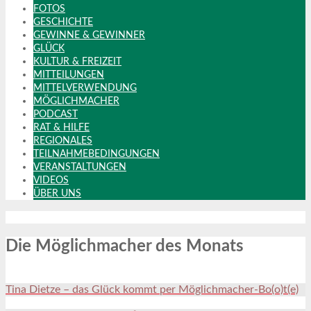
FOTOS
GESCHICHTE
GEWINNE & GEWINNER
GLÜCK
KULTUR & FREIZEIT
MITTEILUNGEN
MITTELVERWENDUNG
MÖGLICHMACHER
PODCAST
RAT & HILFE
REGIONALES
TEILNAHMEBEDINGUNGEN
VERANSTALTUNGEN
VIDEOS
ÜBER UNS
Die Möglichmacher des Monats
Tina Dietze – das Glück kommt per Möglichmacher-Bo(o)t(e)