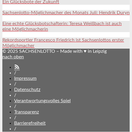
Ein Glücksbote der Zukunft
Sachsenlotto-Möglichmacher des Monats Juli: Hendrik Duryn
Eine echte Glücksbotschafterin: Teresa Weißbach ist auch
eine Möglichmacherin
Rekordsportler Francesco Friedrich ist Sachsenlottos erster
Möglichmacher
© 2025 SACHSENLOTTO – Made with ♥ in Leipzig
nach oben
SACHSENLOTTO
abonnieren
/
Impressum
/
Datenschutz
/
Verantwortungsvolles Spiel
/
Transparenz
/
Barrierefreiheit
/