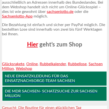
ausschließlich an Adressen innerhalb des Bundeslandes. Bei
dem Webshop handelt sich nicht um Online-Glücksspiel –
dies ist wie gewohnt über
sachsenlotto.de
oder die
Sachsenlotto-App
möglich.
Die Bezahlung ist einfach und sicher per PayPal möglich. Die
bestellten Lose sind innerhalb von zwei bis fünf Werktagen
bei Ihnen.
Hier
geht’s zum Shop
Glücksrakete
,
Online
,
Rubbelkalender
,
Rubbellose
,
Sachsen
Million
,
Webshop
NEUE EINSATZKLEIDUNG FÜR DAS
EINSATZNACHSORGE-TEAM SACHSEN
DIE MDR SACHSEN- SCHATZSUCHE ZUR SACHSEN
MILLION
Gesucht: Die Routine für einen glücklichen Tag