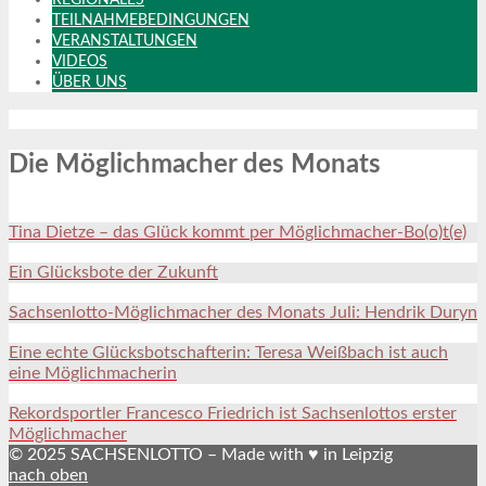
TEILNAHMEBEDINGUNGEN
VERANSTALTUNGEN
VIDEOS
ÜBER UNS
Die Möglichmacher des Monats
Tina Dietze – das Glück kommt per Möglichmacher-Bo(o)t(e)
Ein Glücksbote der Zukunft
Sachsenlotto-Möglichmacher des Monats Juli: Hendrik Duryn
Eine echte Glücksbotschafterin: Teresa Weißbach ist auch
eine Möglichmacherin
Rekordsportler Francesco Friedrich ist Sachsenlottos erster
Möglichmacher
© 2025 SACHSENLOTTO – Made with ♥ in Leipzig
nach oben