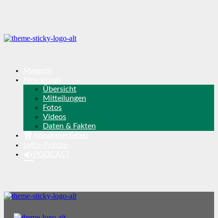
Magazin
Newsroom
Übersicht
Mitteilungen
Fotos
Videos
Daten & Fakten
Annahmestellen
Lotto-Prinzip
PODCAST