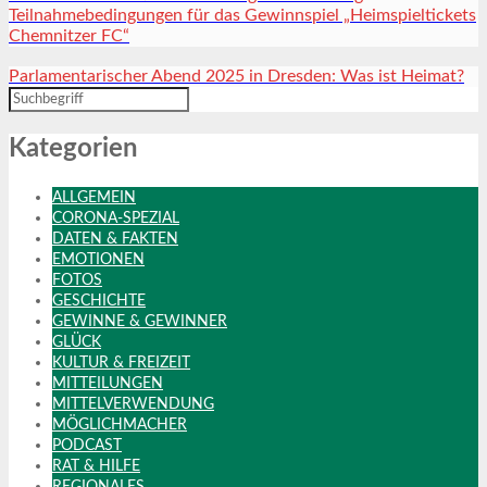
Teilnahmebedingungen für das Gewinnspiel „Heimspieltickets
Chemnitzer FC“
Parlamentarischer Abend 2025 in Dresden: Was ist Heimat?
Kategorien
ALLGEMEIN
CORONA-SPEZIAL
DATEN & FAKTEN
EMOTIONEN
FOTOS
GESCHICHTE
GEWINNE & GEWINNER
GLÜCK
KULTUR & FREIZEIT
MITTEILUNGEN
MITTELVERWENDUNG
MÖGLICHMACHER
PODCAST
RAT & HILFE
REGIONALES