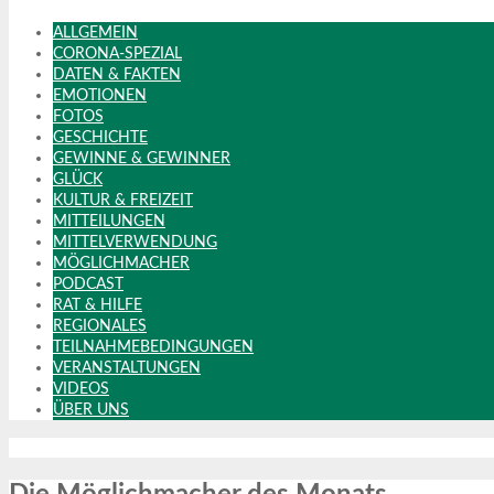
ALLGEMEIN
CORONA-SPEZIAL
DATEN & FAKTEN
EMOTIONEN
FOTOS
GESCHICHTE
GEWINNE & GEWINNER
GLÜCK
KULTUR & FREIZEIT
MITTEILUNGEN
MITTELVERWENDUNG
MÖGLICHMACHER
PODCAST
RAT & HILFE
REGIONALES
TEILNAHMEBEDINGUNGEN
VERANSTALTUNGEN
VIDEOS
ÜBER UNS