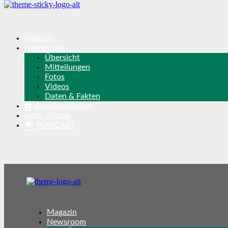
Magazin
Newsroom
Übersicht
Mitteilungen
Fotos
Videos
Daten & Fakten
Annahmestellen
Lotto-Prinzip
PODCAST
Magazin
Newsroom