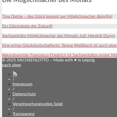
Die Möglichmacher des Monats
Tina Dietze – das Glück kommt per Möglichmacher-Bo(o)t(e)
Ein Glücksbote der Zukunft
Sachsenlotto-Möglichmacher des Monats Juli: Hendrik Duryn
Eine echte Glücksbotschafterin: Teresa Weißbach ist auch ein
Rekordsportler Francesco Friedrich ist Sachsenlottos erster M
© 2025 SACHSENLOTTO – Made with ♥ in Leipzig
nach oben
SACHSENLOTTO
abonnieren
/
Impressum
/
Datenschutz
/
Verantwortungsvolles Spiel
/
Transparenz