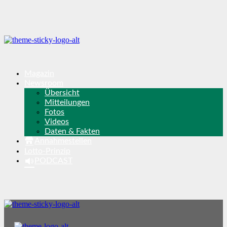
Magazin
Newsroom
Übersicht
Mitteilungen
Fotos
Videos
Daten & Fakten
Annahmestellen
Lotto-Prinzip
PODCAST