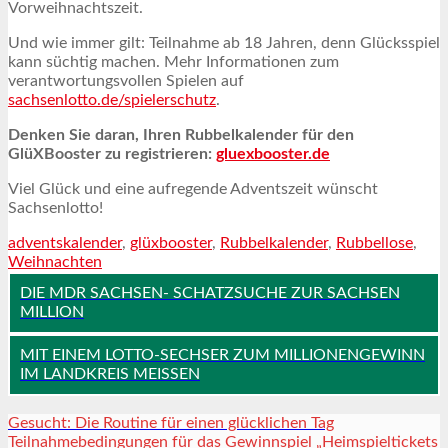
Vorweihnachtszeit.
Und wie immer gilt: Teilnahme ab 18 Jahren, denn Glücksspiel
kann süchtig machen. Mehr Informationen zum
verantwortungsvollen Spielen auf
sachsenlotto.de/spielerschutz
.
Denken Sie daran, Ihren Rubbelkalender für den
GlüXBooster zu registrieren:
gluexbooster.de
Viel Glück und eine aufregende Adventszeit wünscht
Sachsenlotto!
adventskalender
,
glüxbooster
,
Rubbelkalender
,
Rubbellose
,
Weihnachten
DIE MDR SACHSEN- SCHATZSUCHE ZUR SACHSEN
MILLION
MIT EINEM LOTTO-SECHSER ZUM MILLIONENGEWINN
IM LANDKREIS MEISSEN
Gesucht: Die Routine für einen glücklichen Tag
Teilnahmebedingungen für das Gewinnspiel „Heimspieltickets