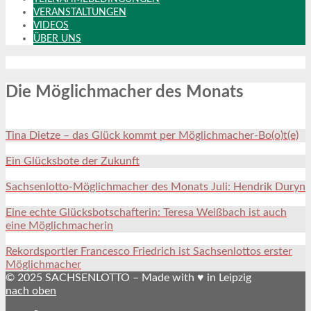
VERANSTALTUNGEN
VIDEOS
ÜBER UNS
Die Möglichmacher des Monats
Tina Dietze – das Glück kommt per Möglichmacher-Bo(o)t(e)
Ein Glücksbote der Zukunft
Sachsenlotto-Möglichmacher des Monats Juli: Hendrik Duryn
Eine echte Glücksbotschafterin: Teresa Weißbach ist auch
eine Möglichmacherin
Rekordsportler Francesco Friedrich ist Sachsenlottos erster
Möglichmacher
© 2025 SACHSENLOTTO – Made with ♥ in Leipzig
nach oben