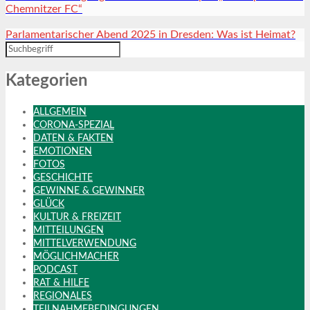
Chemnitzer FC“
Parlamentarischer Abend 2025 in Dresden: Was ist Heimat?
Kategorien
ALLGEMEIN
CORONA-SPEZIAL
DATEN & FAKTEN
EMOTIONEN
FOTOS
GESCHICHTE
GEWINNE & GEWINNER
GLÜCK
KULTUR & FREIZEIT
MITTEILUNGEN
MITTELVERWENDUNG
MÖGLICHMACHER
PODCAST
RAT & HILFE
REGIONALES
TEILNAHMEBEDINGUNGEN