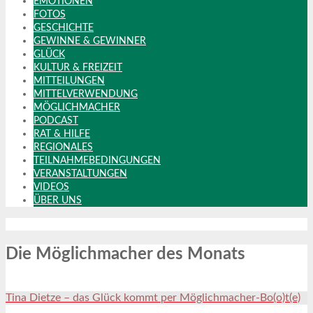
EMOTIONEN
FOTOS
GESCHICHTE
GEWINNE & GEWINNER
GLÜCK
KULTUR & FREIZEIT
MITTEILUNGEN
MITTELVERWENDUNG
MÖGLICHMACHER
PODCAST
RAT & HILFE
REGIONALES
TEILNAHMEBEDINGUNGEN
VERANSTALTUNGEN
VIDEOS
ÜBER UNS
Die Möglichmacher des Monats
Tina Dietze – das Glück kommt per Möglichmacher-Bo(o)t(e)