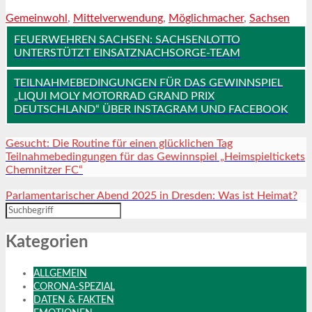
Gemeinwohl
,
Mittelverwendung
,
Möglichmacher
,
Sachsen
FEUERWEHREN SACHSEN: SACHSENLOTTO
UNTERSTÜTZT EINSATZNACHSORGE-TEAM
TEILNAHMEBEDINGUNGEN FÜR DAS GEWINNSPIEL
„LIQUI MOLY MOTORRAD GRAND PRIX
DEUTSCHLAND“ ÜBER INSTAGRAM UND FACEBOOK
Gesucht: Die Routine für einen glücklichen Tag
Teilnahmebedingungen für das Gewinnspiel „Heimspieltickets
Chemnitzer FC“
Parlamentarischer Abend 2025 in Dresden: Was ist Heimat?
Kategorien
ALLGEMEIN
CORONA-SPEZIAL
DATEN & FAKTEN