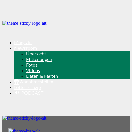
Magazin
Newsroom
Übersicht
Mitteilungen
Fotos
Videos
Daten & Fakten
Annahmestellen
Lotto-Prinzip
PODCAST