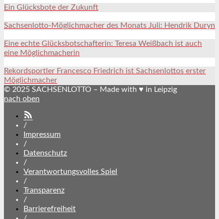
Ein Glücksbote der Zukunft
Sachsenlotto-Möglichmacher des Monats Juli: Hendrik Duryn
Eine echte Glücksbotschafterin: Teresa Weißbach ist auch
eine Möglichmacherin
Rekordsportler Francesco Friedrich ist Sachsenlottos erster
Möglichmacher
© 2025 SACHSENLOTTO – Made with ♥ in Leipzig
nach oben
SACHSENLOTTO
abonnieren
/
Impressum
/
Datenschutz
/
Verantwortungsvolles Spiel
/
Transparenz
/
Barrierefreiheit
/