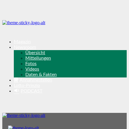
Magazin
Newsroom
Übersicht
Mitteilungen
Fotos
Videos
Daten & Fakten
Annahmestellen
Lotto-Prinzip
PODCAST