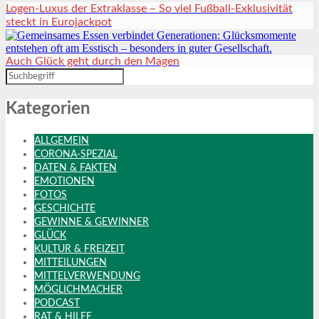
Logen-Luxus der Extraklasse – So viel Fußball-Exklusivität
steckt in Eurojackpot
Auch Glück geht durch den Magen
Kategorien
ALLGEMEIN
CORONA-SPEZIAL
DATEN & FAKTEN
EMOTIONEN
FOTOS
GESCHICHTE
GEWINNE & GEWINNER
GLÜCK
KULTUR & FREIZEIT
MITTEILUNGEN
MITTELVERWENDUNG
MÖGLICHMACHER
PODCAST
RAT & HILFE