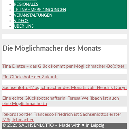
REGIONALES
TEILNAHMEBEDINGUNGEN
VERANSTALTUNGEN
VIDEOS
ÜBER UNS
Die Möglichmacher des Monats
Tina Dietze – das Glück kommt per Möglichmacher-Bo(o)t(e)
Ein Glücksbote der Zukunft
Sachsenlotto-Möglichmacher des Monats Juli: Hendrik Duryn
Eine echte Glücksbotschafterin: Teresa Weißbach ist auch
eine Möglichmacherin
Rekordsportler Francesco Friedrich ist Sachsenlottos erster
Möglichmacher
© 2025 SACHSENLOTTO – Made with ♥ in Leipzig