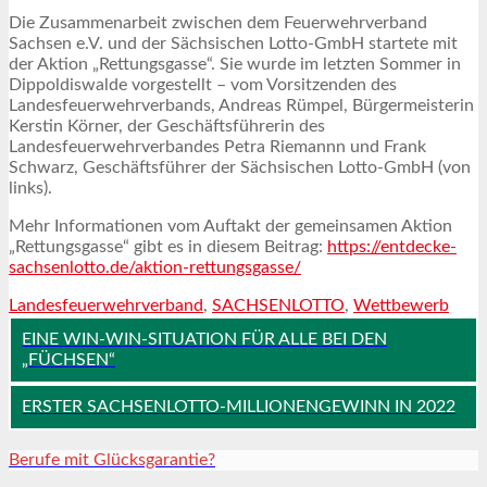
Die Zusammenarbeit zwischen dem Feuerwehrverband
Sachsen e.V. und der Sächsischen Lotto-GmbH startete mit
der Aktion „Rettungsgasse“. Sie wurde im letzten Sommer in
Dippoldiswalde vorgestellt – vom Vorsitzenden des
Landesfeuerwehrverbands, Andreas Rümpel, Bürgermeisterin
Kerstin Körner, der Geschäftsführerin des
Landesfeuerwehrverbandes Petra Riemannn und Frank
Schwarz, Geschäftsführer der Sächsischen Lotto-GmbH (von
links).
Mehr Informationen vom Auftakt der gemeinsamen Aktion
„Rettungsgasse“ gibt es in diesem Beitrag:
https://entdecke-
sachsenlotto.de/aktion-rettungsgasse/
Landesfeuerwehrverband
,
SACHSENLOTTO
,
Wettbewerb
EINE WIN-WIN-SITUATION FÜR ALLE BEI DEN
„FÜCHSEN“
ERSTER SACHSENLOTTO-MILLIONENGEWINN IN 2022
Berufe mit Glücksgarantie?