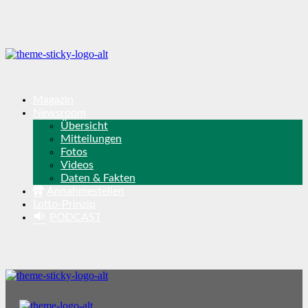
Magazin
Newsroom
Übersicht
Mitteilungen
Fotos
Videos
Daten & Fakten
Annahmestellen
Lotto-Prinzip
PODCAST