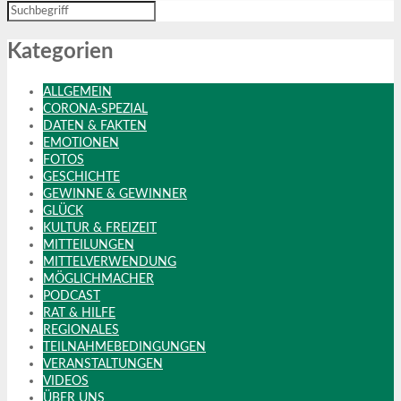
Kategorien
ALLGEMEIN
CORONA-SPEZIAL
DATEN & FAKTEN
EMOTIONEN
FOTOS
GESCHICHTE
GEWINNE & GEWINNER
GLÜCK
KULTUR & FREIZEIT
MITTEILUNGEN
MITTELVERWENDUNG
MÖGLICHMACHER
PODCAST
RAT & HILFE
REGIONALES
TEILNAHMEBEDINGUNGEN
VERANSTALTUNGEN
VIDEOS
ÜBER UNS