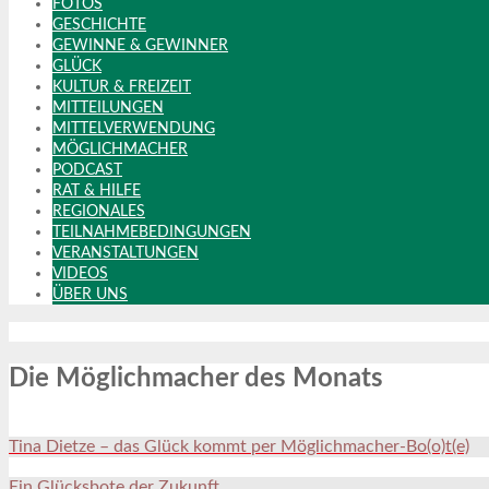
FOTOS
GESCHICHTE
GEWINNE & GEWINNER
GLÜCK
KULTUR & FREIZEIT
MITTEILUNGEN
MITTELVERWENDUNG
MÖGLICHMACHER
PODCAST
RAT & HILFE
REGIONALES
TEILNAHMEBEDINGUNGEN
VERANSTALTUNGEN
VIDEOS
ÜBER UNS
Die Möglichmacher des Monats
Tina Dietze – das Glück kommt per Möglichmacher-Bo(o)t(e)
Ein Glücksbote der Zukunft