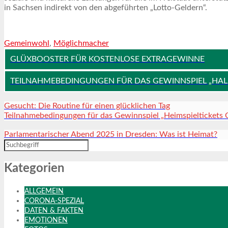
in Sachsen indirekt von den abgeführten „Lotto-Geldern“.
Gemeinwohl
,
Möglichmacher
GLÜXBOOSTER FÜR KOSTENLOSE EXTRAGEWINNE
TEILNAHMEBEDINGUNGEN FÜR DAS GEWINNSPIEL „HAL
Gesucht: Die Routine für einen glücklichen Tag
Teilnahmebedingungen für das Gewinnspiel „Heimspieltickets
Parlamentarischer Abend 2025 in Dresden: Was ist Heimat?
Kategorien
ALLGEMEIN
CORONA-SPEZIAL
DATEN & FAKTEN
EMOTIONEN