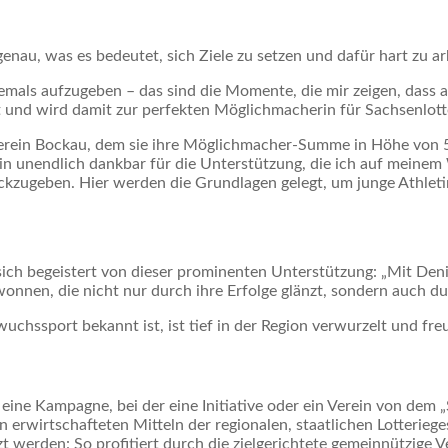
au, was es bedeutet, sich Ziele zu setzen und dafür hart zu ar
niemals aufzugeben – das sind die Momente, die mir zeigen, dass 
rt und wird damit zur perfekten Möglichmacherin für Sachsenlott
rein Bockau, dem sie ihre Möglichmacher-Summe in Höhe von 5.
n unendlich dankbar für die Unterstützung, die ich auf meinem We
kzugeben. Hier werden die Grundlagen gelegt, um junge Athleti
 sich begeistert von dieser prominenten Unterstützung: „Mit De
nnen, die nicht nur durch ihre Erfolge glänzt, sondern auch du
uchssport bekannt ist, ist tief in der Region verwurzelt und fre
 eine Kampagne, bei der eine Initiative oder ein Verein von de
 erwirtschafteten Mitteln der regionalen, staatlichen Lotteriege
ützt werden: So profitiert durch die zielgerichtete gemeinnützig