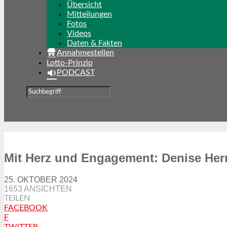
Übersicht
Mitteilungen
Fotos
Videos
Daten & Fakten
Annahmestellen
Lotto-Prinzip
PODCAST
Mit Herz und Engagement: Denise Her
25. OKTOBER 2024
1653 ANSICHTEN
TEILEN
FACEBOOK
F
TWITTER