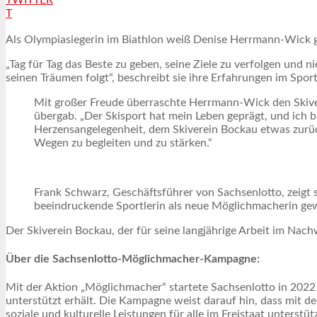
T
Als Olympiasiegerin im Biathlon weiß Denise Herrmann-Wick gen
„Tag für Tag das Beste zu geben, seine Ziele zu verfolgen und 
seinen Träumen folgt“, beschreibt sie ihre Erfahrungen im Spo
Mit großer Freude überraschte Herrmann-Wick den Skive
übergab. „Der Skisport hat mein Leben geprägt, und ich bi
Herzensangelegenheit, dem Skiverein Bockau etwas zurüc
Wegen zu begleiten und zu stärken.“
Frank Schwarz, Geschäftsführer von Sachsenlotto, zeigt
beeindruckende Sportlerin als neue Möglichmacherin gewo
Der Skiverein Bockau, der für seine langjährige Arbeit im Nachw
Über die Sachsenlotto-Möglichmacher-Kampagne:
Mit der Aktion „Möglichmacher“ startete Sachsenlotto in 2022
unterstützt erhält. Die Kampagne weist darauf hin, dass mit den
soziale und kulturelle Leistungen für alle im Freistaat unterst