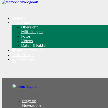
Magazin
Newsroom
Übersicht
Mitteilungen
Fotos
Videos
Daten & Fakten
Annahmestellen
Lotto-Prinzip
PODCAST
Magazin
Newsroom