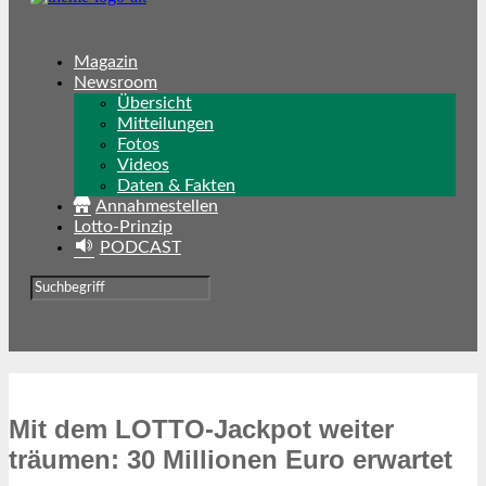
Magazin
Newsroom
Übersicht
Mitteilungen
Fotos
Videos
Daten & Fakten
Annahmestellen
Lotto-Prinzip
PODCAST
Mit dem LOTTO-Jackpot weiter
träumen: 30 Millionen Euro erwartet