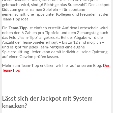
gebraucht wird, sind „6 Richtige plus Superzahl“. Der Jackpot
lädt zum gemeinsamen Spiel ein – für spontane
gemeinschaftliche Tipps unter Kollegen und Freunden ist der
Team-Tipp ideal.
Ein
Team-Tipp
ist einfach erstellt: Auf dem Lottoschein wird
neben den 6 Zahlen pro Tippfeld und dem Ziehungstag auch
das Feld „Team-Tipp“ angekreuzt. Bei der Abgabe wird die
Anzahl der Team-Spieler erfragt – bis zu 12 sind möglich –
und es gibt für jedes Team-Mitglied eine eigene
Spielerquittung. Jeder kann damit individuell seine Quittung
auf einen Gewinn prüfen lassen.
Mehr zum Team-Tipp erklären wir hier auf unserem Blog:
Der
Team-Tipp
Lässt sich der Jackpot mit System
knacken?