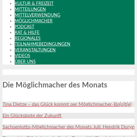
KULTUR & FREIZEIT
MITTEILUNGEN
MITTELVERWENDUNG
MÖGLICHMACHER
PODCAST
RAT & HILFE
REGIONALES
TEILNAHMEBEDINGUNGEN
VERANSTALTUNGEN
VIDEOS
ÜBER UNS
Die Möglichmacher des Monats
Tina Dietze – das Glück kommt per Möglichmacher-Bo(o)t(e)
Ein Glücksbote der Zukunft
Sachsenlotto-Möglichmacher des Monats Juli: Hendrik Duryn