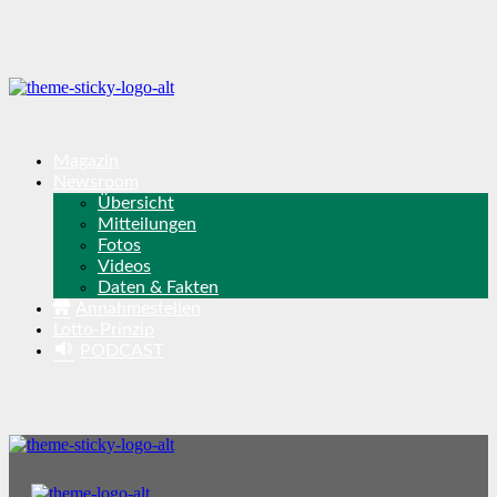
Magazin
Newsroom
Übersicht
Mitteilungen
Fotos
Videos
Daten & Fakten
Annahmestellen
Lotto-Prinzip
PODCAST