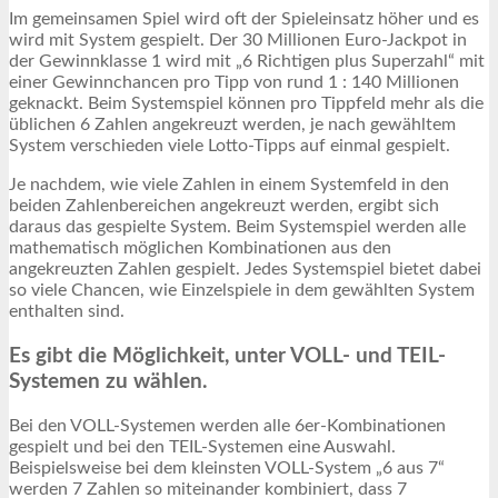
Im gemeinsamen Spiel wird oft der Spieleinsatz höher und es
wird mit System gespielt. Der 30 Millionen Euro-Jackpot in
der Gewinnklasse 1 wird mit „6 Richtigen plus Superzahl“ mit
einer Gewinnchancen pro Tipp von rund 1 : 140 Millionen
geknackt. Beim Systemspiel können pro Tippfeld mehr als die
üblichen 6 Zahlen angekreuzt werden, je nach gewähltem
System verschieden viele Lotto-Tipps auf einmal gespielt.
Je nachdem, wie viele Zahlen in einem Systemfeld in den
beiden Zahlenbereichen angekreuzt werden, ergibt sich
daraus das gespielte System. Beim Systemspiel werden alle
mathematisch möglichen Kombinationen aus den
angekreuzten Zahlen gespielt. Jedes Systemspiel bietet dabei
so viele Chancen, wie Einzelspiele in dem gewählten System
enthalten sind.
Es gibt die Möglichkeit, unter VOLL- und TEIL-
Systemen zu wählen.
Bei den VOLL-Systemen werden alle 6er-Kombinationen
gespielt und bei den TEIL-Systemen eine Auswahl.
Beispielsweise bei dem kleinsten VOLL-System „6 aus 7“
werden 7 Zahlen so miteinander kombiniert, dass 7