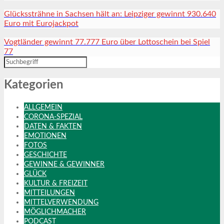
Glückssträhne in Sachsen hält an: Leipziger gewinnt 930.640
Euro mit Eurojackpot
Vogtländer gewinnt 77.777 Euro über Lottoschein bei Spiel
77
Kategorien
ALLGEMEIN
CORONA-SPEZIAL
DATEN & FAKTEN
EMOTIONEN
FOTOS
GESCHICHTE
GEWINNE & GEWINNER
GLÜCK
KULTUR & FREIZEIT
MITTEILUNGEN
MITTELVERWENDUNG
MÖGLICHMACHER
PODCAST