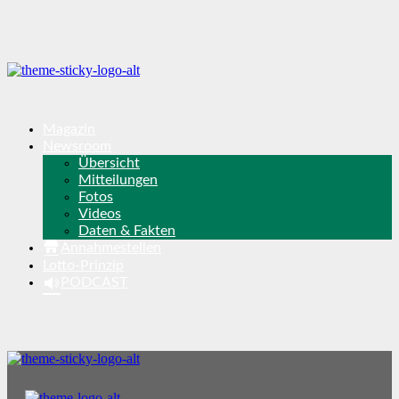
Magazin
Newsroom
Übersicht
Mitteilungen
Fotos
Videos
Daten & Fakten
Annahmestellen
Lotto-Prinzip
PODCAST