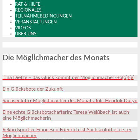
RAT & HILFE
REGIONALES
TEILNAHMEBEDINGUNGEN
VERANSTALTUNGEN
VIDEOS
ÜBER UNS
Die Möglichmacher des Monats
Tina Dietze – das Glück kommt per Möglichmacher-Bo(o)t(e)
Ein Glücksbote der Zukunft
Sachsenlotto-Möglichmacher des Monats Juli: Hendrik Duryn
Eine echte Glücksbotschafterin: Teresa Weißbach ist auch
eine Möglichmacherin
Rekordsportler Francesco Friedrich ist Sachsenlottos erster
Möglichmacher