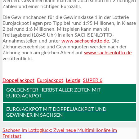
werden. Gewinnen kann man aber auch schon mit 2 richtigen
Zahlen und einer richtigen Eurozahl.
Die Gewinnchancen für die Gewinnklasse 1 in der Lotterie
Eurojackpot liegen pro Tipp bei rund 1:95 Millionen, in Klasse
2 bei rund 1:6 Millionen. Mitspielen kann man bis
Freitagabend (18:45 Uhr) in allen SACHSENLOTTO-
Annahmestellen und unter
www.sachsenlotto.de
. Die
Ziehungsergebnisse und Gewinnquoten werden nach der
Ziehung noch am gleichen Abend auf
www.sachsenlotto.de
veröffentlicht.
Doppeljackpot
,
Eurojackpot
,
Leipzig
,
SUPER 6
GOLDENSTER HERBST ALLER ZEITEN MIT
EUROJACKPOT
EUROJACKPOT MIT DOPPELJACKPOT UND
GEWINNER IN SACHSEN
Sachsen im Lottoglück: Zwei neue Multimillionäre im
Freistaat