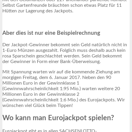
Selbst Gartenfreunde bräuchten schon etwas Platz für 11
Hütten zur Lagerung des Jackpots.
Aber dies ist nur eine Beispielrechnung
Der Jackpot-Gewinner bekommt sein Geld natürlich nicht in
1-Euro Münzen ausgezahlt. Folglich muss deshalb auch kein
rosa Sparschein geschlachtet werden. Sein Geld bekommt
der Gewinner in Form einer Bank-Überweisung.
Mit Spannung warten wir auf die kommende Ziehung am
morgigen Freitag, dem 6. Januar 2017. Neben den 90
Millionen Euro in der Gewinnklasse 1
(Gewinnwahrscheinlichkeit 1:95 Mio.) warten weitere 20
Millionen Euro in der Gewinnklasse 2
(Gewinnwahrscheinlichkeit 1:6 Mio.) des Eurojackpots. Wir
wünschen viel Glück beim Tippen!
Wo kann man Eurojackpot spielen?
Eurojackpot gibt es in allen SACHSENLOTTO-