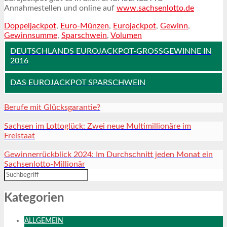
Annahmestellen und online auf
www.sachsenlotto.de
Doppeljackpot
,
Euro-Münzen
,
Eurojackpot
,
Gewinn
,
Gewinnsumme
,
Sparschwein
,
Volumen
DEUTSCHLANDS EUROJACKPOT-GROSSGEWINNE IN 2
016
DAS EUROJACKPOT SPARSCHWEIN
Berufe mit Glücksgarantie?
Sachsen im Lottoglück: Zwei neue Multimillionäre im
Freistaat
Gewinnerrückblick 2024: Im Durchschnitt jeden Monat ein
Sachsenlotto-Millionär
Kategorien
ALLGEMEIN