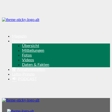
Magazin
Newsroom
Übersicht
Mitteilungen
Fotos
Videos
Daten & Fakten
Annahmestellen
Lotto-Prinzip
PODCAST