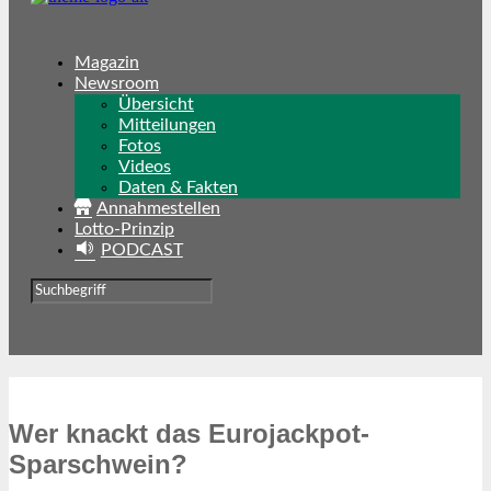
Magazin
Newsroom
Übersicht
Mitteilungen
Fotos
Videos
Daten & Fakten
Annahmestellen
Lotto-Prinzip
PODCAST
Wer knackt das Eurojackpot-
Sparschwein?