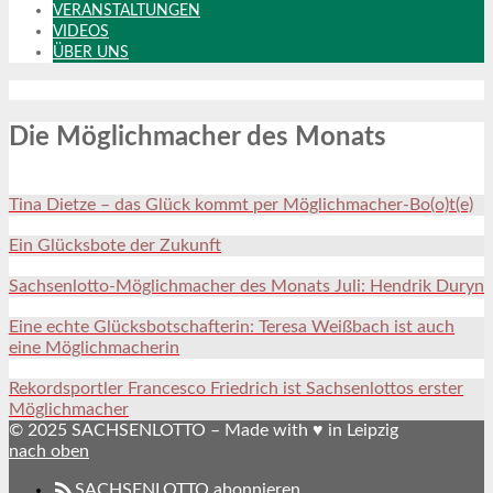
VERANSTALTUNGEN
VIDEOS
ÜBER UNS
Die Möglichmacher des Monats
Tina Dietze – das Glück kommt per Möglichmacher-Bo(o)t(e)
Ein Glücksbote der Zukunft
Sachsenlotto-Möglichmacher des Monats Juli: Hendrik Duryn
Eine echte Glücksbotschafterin: Teresa Weißbach ist auch
eine Möglichmacherin
Rekordsportler Francesco Friedrich ist Sachsenlottos erster
Möglichmacher
© 2025 SACHSENLOTTO – Made with ♥ in Leipzig
nach oben
SACHSENLOTTO abonnieren