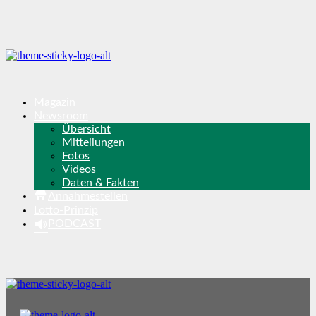
Magazin
Newsroom
Übersicht
Mitteilungen
Fotos
Videos
Daten & Fakten
Annahmestellen
Lotto-Prinzip
PODCAST