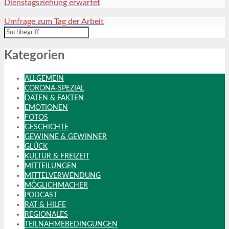
Dienstagsziehung erwartet
Umfrage zum Tag der Arbeit
Kategorien
ALLGEMEIN
CORONA-SPEZIAL
DATEN & FAKTEN
EMOTIONEN
FOTOS
GESCHICHTE
GEWINNE & GEWINNER
GLÜCK
KULTUR & FREIZEIT
MITTEILUNGEN
MITTELVERWENDUNG
MÖGLICHMACHER
PODCAST
RAT & HILFE
REGIONALES
TEILNAHMEBEDINGUNGEN