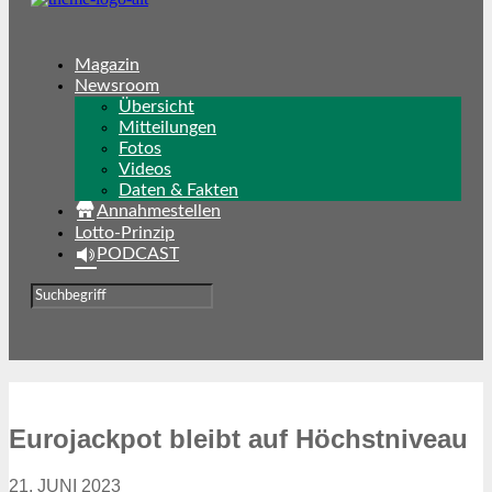
Magazin
Newsroom
Übersicht
Mitteilungen
Fotos
Videos
Daten & Fakten
Annahmestellen
Lotto-Prinzip
PODCAST
Eurojackpot bleibt auf Höchstniveau
21. JUNI 2023