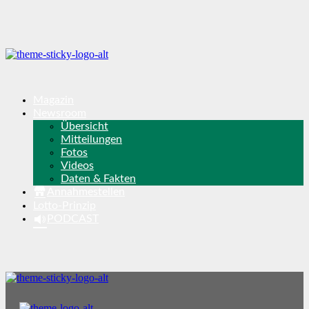
Magazin
Newsroom
Übersicht
Mitteilungen
Fotos
Videos
Daten & Fakten
Annahmestellen
Lotto-Prinzip
PODCAST