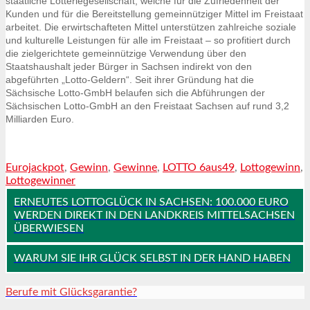
staatliche Lotteriegesellschaft, welche für die Zufriedenheit der
Kunden und für die Bereitstellung gemeinnütziger Mittel im Freistaat
arbeitet. Die erwirtschafteten Mittel unterstützen zahlreiche soziale
und kulturelle Leistungen für alle im Freistaat – so profitiert durch
die zielgerichtete gemeinnützige Verwendung über den
Staatshaushalt jeder Bürger in Sachsen indirekt von den
abgeführten „Lotto-Geldern“. Seit ihrer Gründung hat die
Sächsische Lotto-GmbH belaufen sich die Abführungen der
Sächsischen Lotto-GmbH an den Freistaat Sachsen auf rund 3,2
Milliarden Euro.
Eurojackpot
,
Gewinn
,
Gewinne
,
LOTTO 6aus49
,
Lottogewinn
,
Lottogewinner
ERNEUTES LOTTOGLÜCK IN SACHSEN: 100.000 EURO
WERDEN DIREKT IN DEN LANDKREIS MITTELSACHSEN
ÜBERWIESEN
WARUM SIE IHR GLÜCK SELBST IN DER HAND HABEN
Berufe mit Glücksgarantie?