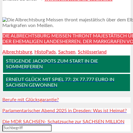
DIE ALBRECHTSBURG MEISSEN THRONT MAJESTÄTISCH 
DER EHEMALIGEN LANDESHERREN, DER MARKGRAFEN VON
Albrechtsburg
,
HistoPads
,
Sachsen
,
Schlösserland
STEIGENDE JACKPOTS ZUM START IN DIE
SOMMERFERIEN
ERNEUT GLÜCK MIT SPIEL 77: 2X 77.777 EURO IN
SACHSEN GEWONNEN
Berufe mit Glücksgarantie?
Parlamentarischer Abend 2025 in Dresden: Was ist Heimat?
Die MDR SACHSEN- Schatzsuche zur SACHSEN MILLION