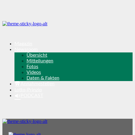
Magazin
Newsroom
Übersicht
Mitteilungen
Fotos
Videos
Daten & Fakten
Annahmestellen
Lotto-Prinzip
PODCAST