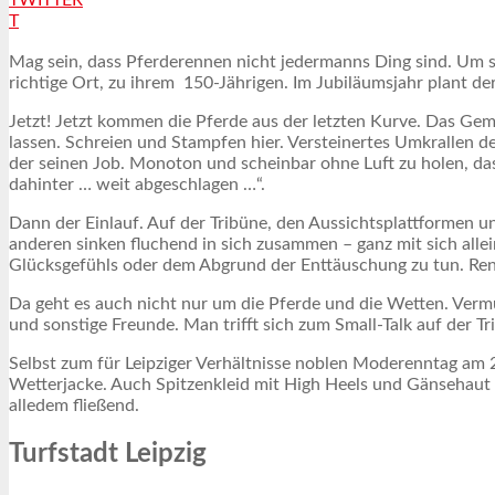
T
Mag sein, dass Pferderennen nicht jedermanns Ding sind. Um s
richtige Ort, zu ihrem 150-Jährigen. Im Jubiläumsjahr plant de
Jetzt! Jetzt kommen die Pferde aus der letzten Kurve. Das Ge
lassen. Schreien und Stampfen hier. Versteinertes Umkrallen 
der seinen Job. Monoton und scheinbar ohne Luft zu holen, das 
dahinter … weit abgeschlagen …“.
Dann der Einlauf. Auf der Tribüne, den Aussichtsplattformen 
anderen sinken fluchend in sich zusammen – ganz mit sich allei
Glücksgefühls oder dem Abgrund der Enttäuschung zu tun. Re
Da geht es auch nicht nur um die Pferde und die Wetten. Vermut
und sonstige Freunde. Man trifft sich zum Small-Talk auf der T
Selbst zum für Leipziger Verhältnisse noblen Moderenntag am 2
Wetterjacke. Auch Spitzenkleid mit High Heels und Gänsehaut 
alledem fließend.
Turfstadt Leipzig