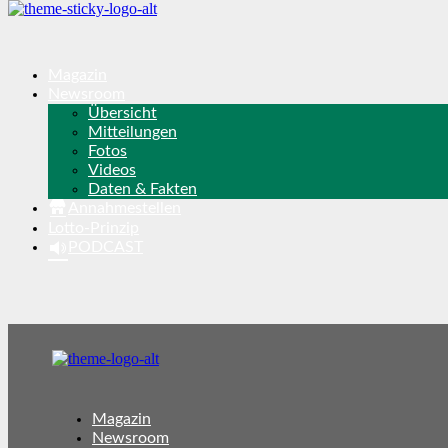
Magazin
Newsroom
Übersicht
Mitteilungen
Fotos
Videos
Daten & Fakten
Annahmestellen
Lotto-Prinzip
PODCAST
Magazin
Newsroom