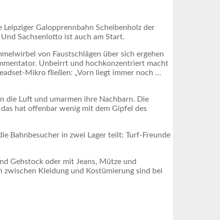
ie Leipziger Galopprennbahn Scheibenholz der
. Und Sachsenlotto ist auch am Start.
ommelwirbel von Faustschlägen über sich ergehen
kommentator. Unbeirrt und hochkonzentriert macht
Headset-Mikro fließen: „Vorn liegt immer noch …
in die Luft und umarmen ihre Nachbarn. Die
h das hat offenbar wenig mit dem Gipfel des
die Bahnbesucher in zwei Lager teilt: Turf-Freunde
 und Gehstock oder mit Jeans, Mütze und
en zwischen Kleidung und Kostümierung sind bei