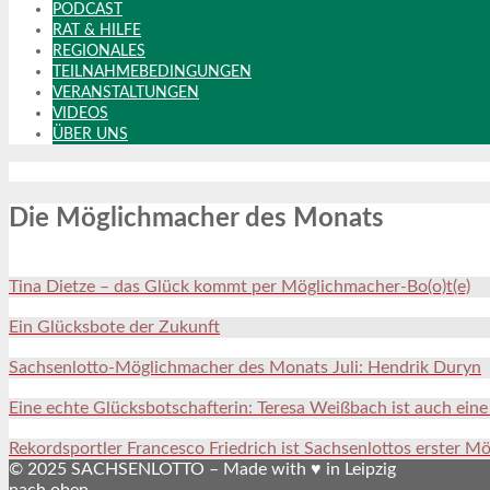
PODCAST
RAT & HILFE
REGIONALES
TEILNAHMEBEDINGUNGEN
VERANSTALTUNGEN
VIDEOS
ÜBER UNS
Die Möglichmacher des Monats
Tina Dietze – das Glück kommt per Möglichmacher-Bo(o)t(e)
Ein Glücksbote der Zukunft
Sachsenlotto-Möglichmacher des Monats Juli: Hendrik Duryn
Eine echte Glücksbotschafterin: Teresa Weißbach ist auch ein
Rekordsportler Francesco Friedrich ist Sachsenlottos erster M
© 2025 SACHSENLOTTO – Made with ♥ in Leipzig