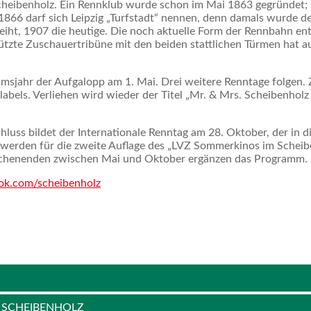
 Scheibenholz. Ein Rennklub wurde schon im Mai 1863 gegründet
 1866 darf sich Leipzig „Turfstadt“ nennen, denn damals wurde 
eiht, 1907 die heutige. Die noch aktuelle Form der Rennbahn en
tzte Zuschauertribüne mit den beiden stattlichen Türmen hat auc
äumsjahr der Aufgalopp am 1. Mai. Drei weitere Renntage folgen
abels. Verliehen wird wieder der Titel „Mr. & Mrs. Scheibenho
uss bildet der Internationale Renntag am 28. Oktober, der in di
 werden für die zweite Auflage des „LVZ Sommerkinos im Scheibe
chenenden zwischen Mai und Oktober ergänzen das Programm.
ok.com/scheibenholz
 SCHEIBENHOLZ