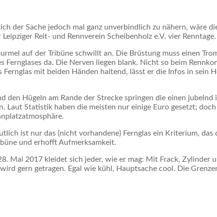
ich der Sache jedoch mal ganz unverbindlich zu nähern, wäre d
r Leipziger Reit- und Rennverein Scheibenholz e.V. vier Renntage
murmel auf der Tribüne schwillt an. Die Brüstung muss einen Tr
des Fernglases da. Die Nerven liegen blank. Nicht so beim Renn
Fernglas mit beiden Händen haltend, lässt er die Infos in sein 
und den Hügeln am Rande der Strecke springen die einen jubelnd 
n. Laut Statistik haben die meisten nur einige Euro gesetzt; doc
nnplatzatmosphäre.
lich ist nur das (nicht vorhandene) Fernglas ein Kriterium, das 
ribüne und erhofft Aufmerksamkeit.
8. Mai 2017 kleidet sich jeder, wie er mag: Mit Frack, Zylinder
wird gern getragen. Egal wie kühl, Hauptsache cool. Die Grenz