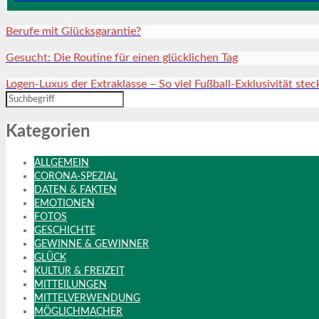
Berufe mit Glücksgarantie?
Gesucht: Die Routine für einen glücklichen Tag
Logen-Luxus der Extraklasse – So viel Fußball-Exklusivität stec
Kategorien
ALLGEMEIN
CORONA-SPEZIAL
DATEN & FAKTEN
EMOTIONEN
FOTOS
GESCHICHTE
GEWINNE & GEWINNER
GLÜCK
KULTUR & FREIZEIT
MITTEILUNGEN
MITTELVERWENDUNG
MÖGLICHMACHER