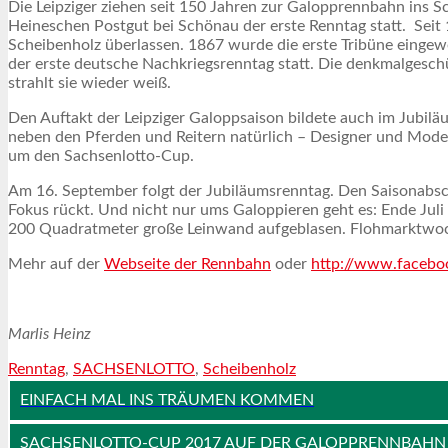
Die Leipziger ziehen seit 150 Jahren zur Galopprennbahn ins
Heineschen Postgut bei Schönau der erste Renntag statt. Seit
Scheibenholz überlassen. 1867 wurde die erste Tribüne eingew
der erste deutsche Nachkriegsrenntag statt. Die denkmalgeschü
strahlt sie wieder weiß.
Den Auftakt der Leipziger Galoppsaison bildete auch im Jubil
neben den Pferden und Reitern natürlich – Designer und Model
um den Sachsenlotto-Cup.
Am 16. September folgt der Jubiläumsrenntag. Den Saisonabschl
Fokus rückt. Und nicht nur ums Galoppieren geht es: Ende Juli
200 Quadratmeter große Leinwand aufgeblasen. Flohmarktwo
Mehr auf der
Webseite der Rennbahn
oder
http://www.facebo
Marlis Heinz
Renntag
,
SACHSENLOTTO
,
Scheibenholz
EINFACH MAL INS TRÄUMEN KOMMEN
SACHSENLOTTO-CUP 2017 AUF DER GALOPPRENNBAHN