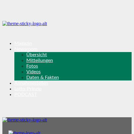
Magazin
Newsroom
Übersicht
Mitteilungen
Fotos
Videos
Daten & Fakten
Annahmestellen
Lotto-Prinzip
PODCAST