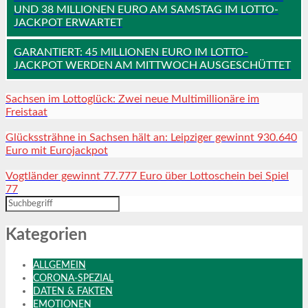
UND 38 MILLIONEN EURO AM SAMSTAG IM LOTTO-
JACKPOT ERWARTET
GARANTIERT: 45 MILLIONEN EURO IM LOTTO-
JACKPOT WERDEN AM MITTWOCH AUSGESCHÜTTET
Sachsen im Lottoglück: Zwei neue Multimillionäre im
Freistaat
Glückssträhne in Sachsen hält an: Leipziger gewinnt 930.640
Euro mit Eurojackpot
Vogtländer gewinnt 77.777 Euro über Lottoschein bei Spiel
77
Kategorien
ALLGEMEIN
CORONA-SPEZIAL
DATEN & FAKTEN
EMOTIONEN