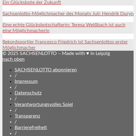
Ein Glücksbote der Zukunft
Sachsenlotto-Möglichmacher des Monats Juli: Hendrik Duryn
Eine echte Glücksbotschafterin: Teresa Weißbach ist auch
eine Möglichmacherin
Rekordsportler Francesco Friedrich ist Sachsenlottos erster
Möglichmacher
© 2025 SACHSENLOTTO – Made with ♥ in Leipzig
nach oben
SACHSENLOTTO abonnieren
/
Impressum
/
Datenschutz
/
Verantwortungsvolles Spiel
/
Transparenz
/
Barrierefreiheit
/