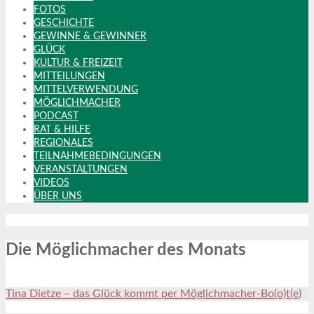
FOTOS
GESCHICHTE
GEWINNE & GEWINNER
GLÜCK
KULTUR & FREIZEIT
MITTEILUNGEN
MITTELVERWENDUNG
MÖGLICHMACHER
PODCAST
RAT & HILFE
REGIONALES
TEILNAHMEBEDINGUNGEN
VERANSTALTUNGEN
VIDEOS
ÜBER UNS
Die Möglichmacher des Monats
Tina Dietze – das Glück kommt per Möglichmacher-Bo(o)t(e)