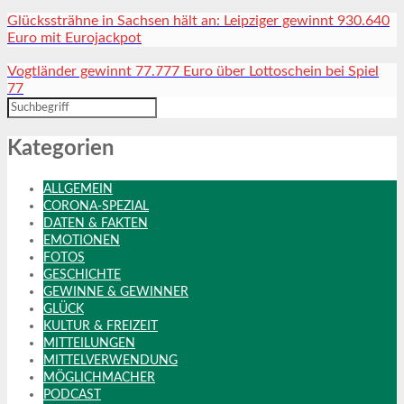
Glückssträhne in Sachsen hält an: Leipziger gewinnt 930.640
Euro mit Eurojackpot
Vogtländer gewinnt 77.777 Euro über Lottoschein bei Spiel
77
Kategorien
ALLGEMEIN
CORONA-SPEZIAL
DATEN & FAKTEN
EMOTIONEN
FOTOS
GESCHICHTE
GEWINNE & GEWINNER
GLÜCK
KULTUR & FREIZEIT
MITTEILUNGEN
MITTELVERWENDUNG
MÖGLICHMACHER
PODCAST