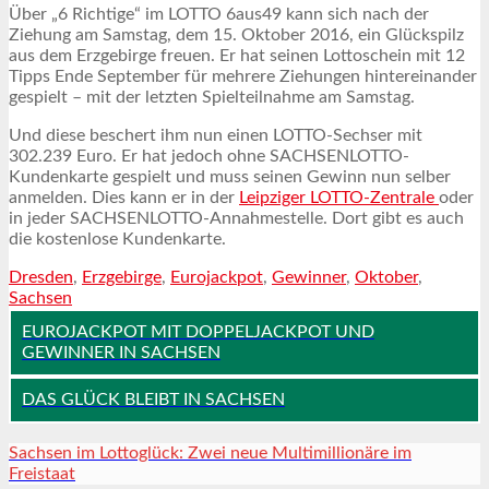
Über „6 Richtige“ im LOTTO 6aus49 kann sich nach der
Ziehung am Samstag, dem 15. Oktober 2016, ein Glückspilz
aus dem Erzgebirge freuen. Er hat seinen Lottoschein mit 12
Tipps Ende September für mehrere Ziehungen hintereinander
gespielt – mit der letzten Spielteilnahme am Samstag.
Und diese beschert ihm nun einen LOTTO-Sechser mit
302.239 Euro. Er hat jedoch ohne SACHSENLOTTO-
Kundenkarte gespielt und muss seinen Gewinn nun selber
anmelden. Dies kann er in der
Leipziger LOTTO-Zentrale
oder
in jeder SACHSENLOTTO-Annahmestelle. Dort gibt es auch
die kostenlose Kundenkarte.
Dresden
,
Erzgebirge
,
Eurojackpot
,
Gewinner
,
Oktober
,
Sachsen
EUROJACKPOT MIT DOPPELJACKPOT UND
GEWINNER IN SACHSEN
DAS GLÜCK BLEIBT IN SACHSEN
Sachsen im Lottoglück: Zwei neue Multimillionäre im
Freistaat