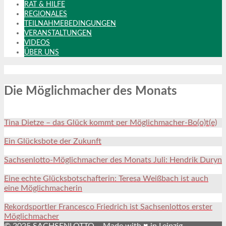
RAT & HILFE
REGIONALES
TEILNAHMEBEDINGUNGEN
VERANSTALTUNGEN
VIDEOS
ÜBER UNS
Die Möglichmacher des Monats
Tina Dietze – das Glück kommt per Möglichmacher-Bo(o)t(e)
Ein Glücksbote der Zukunft
Sachsenlotto-Möglichmacher des Monats Juli: Hendrik Duryn
Eine echte Glücksbotschafterin: Teresa Weißbach ist auch
eine Möglichmacherin
Rekordsportler Francesco Friedrich ist Sachsenlottos erster
Möglichmacher
© 2025 SACHSENLOTTO – Made with ♥ in Leipzig