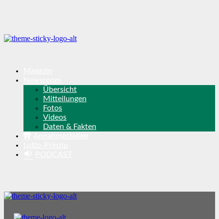
Magazin
Newsroom
Übersicht
Mitteilungen
Fotos
Videos
Daten & Fakten
Annahmestellen
Lotto-Prinzip
PODCAST