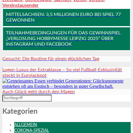
Vereinstausender
MITTELSACHSEN: 3,5 MILLIONEN EURO BEI SPIEL 77
GEWONNEN
TEILNAHMEBEDINGUNGEN FÜR DAS GEWINNSPIEL
„VERLOSUNG HOBBYMESSE LEIPZIG 2025“ ÜBER
INSTAGRAM UND FACEBOOK
Gesucht: Die Routine für einen glücklichen Tag
Logen-Luxus der Extraklasse – So viel Fußball-Exklusivität
steckt in Eurojackpot
Auch Glück geht durch den Magen
Kategorien
ALLGEMEIN
CORONA-SPEZIAL