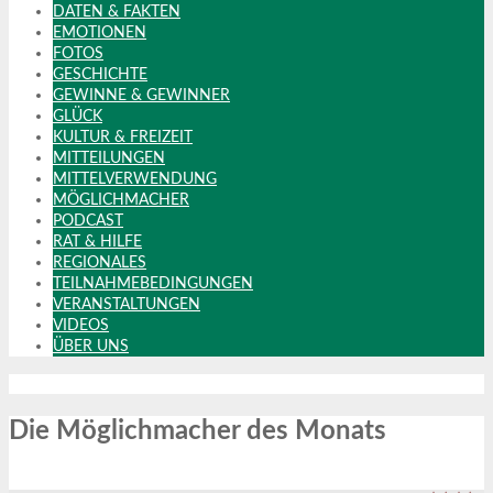
DATEN & FAKTEN
EMOTIONEN
FOTOS
GESCHICHTE
GEWINNE & GEWINNER
GLÜCK
KULTUR & FREIZEIT
MITTEILUNGEN
MITTELVERWENDUNG
MÖGLICHMACHER
PODCAST
RAT & HILFE
REGIONALES
TEILNAHMEBEDINGUNGEN
VERANSTALTUNGEN
VIDEOS
ÜBER UNS
Die Möglichmacher des Monats