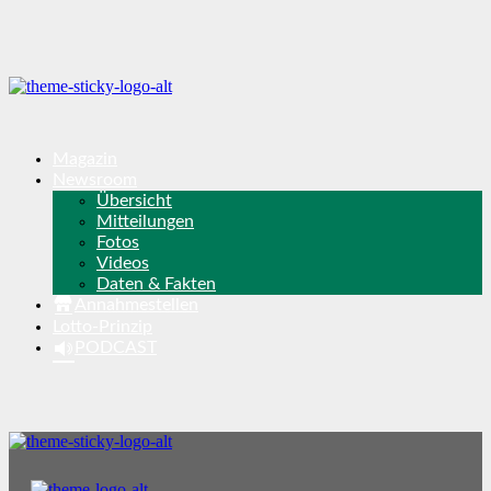
Magazin
Newsroom
Übersicht
Mitteilungen
Fotos
Videos
Daten & Fakten
Annahmestellen
Lotto-Prinzip
PODCAST