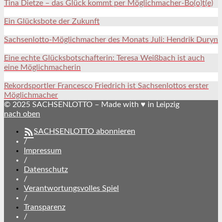
Tina Dietze – das Glück kommt per Möglichmacher-Bo(o)t(e)
Ein Glücksbote der Zukunft
Sachsenlotto-Möglichmacher des Monats Juli: Hendrik Duryn
Eine echte Glücksbotschafterin: Teresa Weißbach ist auch
eine Möglichmacherin
Rekordsportler Francesco Friedrich ist Sachsenlottos erster
Möglichmacher
© 2025 SACHSENLOTTO – Made with ♥ in Leipzig
nach oben
SACHSENLOTTO abonnieren
/
Impressum
/
Datenschutz
/
Verantwortungsvolles Spiel
/
Transparenz
/