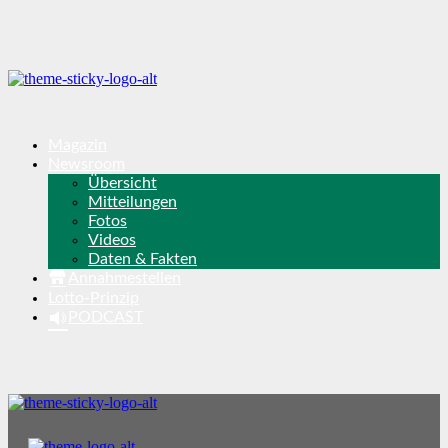
Magazin
Newsroom
Übersicht
Mitteilungen
Fotos
Videos
Daten & Fakten
Annahmestellen
Lotto-Prinzip
PODCAST