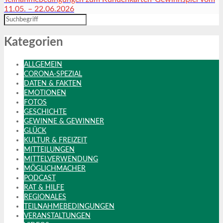
11.05. – 22.06.2026
Kategorien
ALLGEMEIN
CORONA-SPEZIAL
DATEN & FAKTEN
EMOTIONEN
FOTOS
GESCHICHTE
GEWINNE & GEWINNER
GLÜCK
KULTUR & FREIZEIT
MITTEILUNGEN
MITTELVERWENDUNG
MÖGLICHMACHER
PODCAST
RAT & HILFE
REGIONALES
TEILNAHMEBEDINGUNGEN
VERANSTALTUNGEN