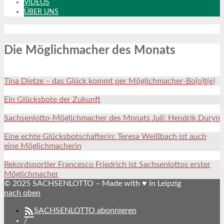
VIDEOS
ÜBER UNS
Die Möglichmacher des Monats
Tina Dietze – das Glück kommt per Möglichmacher-Bo(o)t(e)
Ein Glücksbote der Zukunft
Sachsenlotto-Möglichmacher des Monats Juli: Hendrik Duryn
Eine echte Glücksbotschafterin: Teresa Weißbach ist auch
eine Möglichmacherin
Rekordsportler Francesco Friedrich ist Sachsenlottos erster
Möglichmacher
© 2025 SACHSENLOTTO – Made with ♥ in Leipzig
nach oben
SACHSENLOTTO abonnieren
/