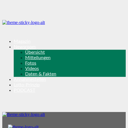
Magazin
Newsroom
Übersicht
Mitteilungen
Fotos
Videos
Daten & Fakten
Annahmestellen
Lotto-Prinzip
PODCAST