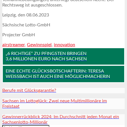
Rechtsweg ist ausgeschlossen.
Leipzig, den 08.06.2023
Sächsische Lotto-GmbH
Projecter GmbH
airstreamer
,
Gewinnspiel
,
innovation
„6 RICHTIGE“ ZU PFINGSTEN BRINGEN
3,6 MILLIONEN EURO NACH SACHSEN
EINE ECHTE GLÜCKSBOTSCHAFTERIN: TERESA
WEISSBACH IST AUCH EINE MÖGLICHMACHERIN
Berufe mit Glücksgarantie?
Sachsen im Lottoglück: Zwei neue Multimillionäre im
Freistaat
Gewinnerrückblick 2024: Im Durchschnitt jeden Monat ein
Sachsenlotto-Millionär