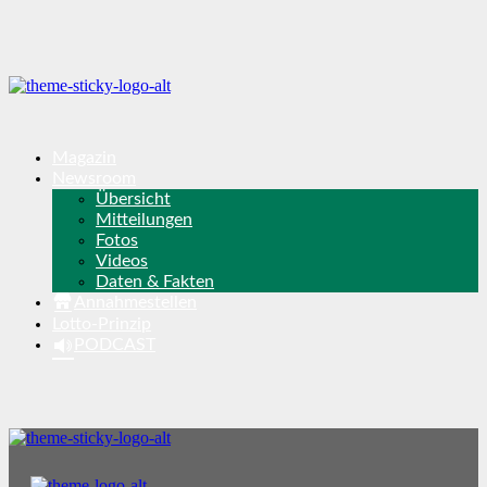
Magazin
Newsroom
Übersicht
Mitteilungen
Fotos
Videos
Daten & Fakten
Annahmestellen
Lotto-Prinzip
PODCAST