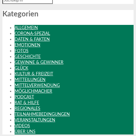
Kategorien
ALLGEMEIN
CORONA-SPEZIAL
DATEN & FAKTEN
EMOTIONEN
FOTOS
GESCHICHTE
GEWINNE & GEWINNER
GLÜCK
KULTUR & FREIZEIT
MITTEILUNGEN
MITTELVERWENDUNG
MÖGLICHMACHER
PODCAST
RAT & HILFE
REGIONALES
TEILNAHMEBEDINGUNGEN
VERANSTALTUNGEN
VIDEOS
ÜBER UNS