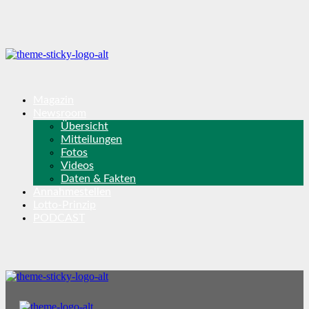
Magazin
Newsroom
Übersicht
Mitteilungen
Fotos
Videos
Daten & Fakten
Annahmestellen
Lotto-Prinzip
PODCAST