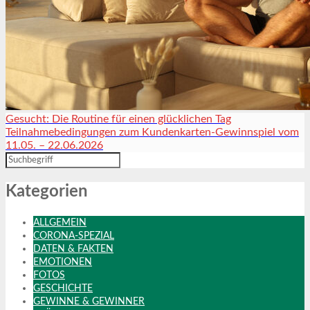
Gesucht: Die Routine für einen glücklichen Tag
Teilnahmebedingungen zum Kundenkarten-Gewinnspiel vom
11.05. – 22.06.2026
Kategorien
ALLGEMEIN
CORONA-SPEZIAL
DATEN & FAKTEN
EMOTIONEN
FOTOS
GESCHICHTE
GEWINNE & GEWINNER