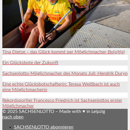
Tina Dietze – das Glück kommt per Möglichmacher-Bo(o)t(e)
Ein Glücksbote der Zukunft
Sachsenlotto-Möglichmacher des Monats Juli: Hendrik Duryn
Eine echte Glücksbotschafterin: Teresa Weißbach ist auch
eine Möglichmacherin
Rekordsportler Francesco Friedrich ist Sachsenlottos erster
Möglichmacher
© 2025 SACHSENLOTTO – Made with ♥ in Leipzig
nach oben
SACHSENLOTTO abonnieren