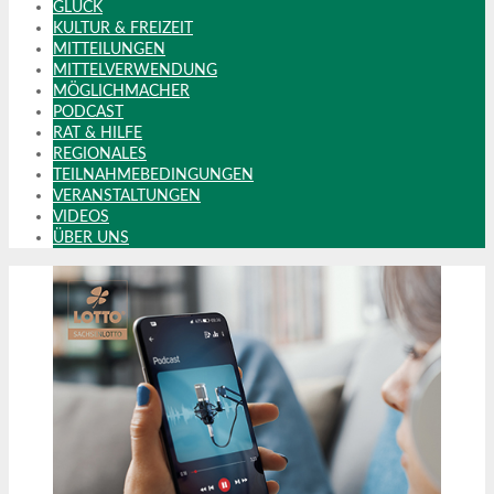
GLÜCK
KULTUR & FREIZEIT
MITTEILUNGEN
MITTELVERWENDUNG
MÖGLICHMACHER
PODCAST
RAT & HILFE
REGIONALES
TEILNAHMEBEDINGUNGEN
VERANSTALTUNGEN
VIDEOS
ÜBER UNS