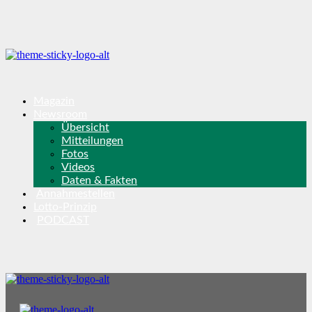
Magazin
Newsroom
Übersicht
Mitteilungen
Fotos
Videos
Daten & Fakten
Annahmestellen
Lotto-Prinzip
PODCAST