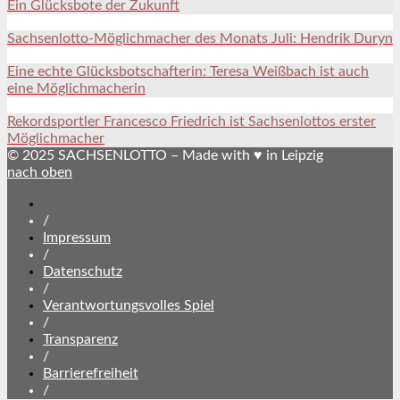
Ein Glücksbote der Zukunft
Sachsenlotto-Möglichmacher des Monats Juli: Hendrik Duryn
Eine echte Glücksbotschafterin: Teresa Weißbach ist auch
eine Möglichmacherin
Rekordsportler Francesco Friedrich ist Sachsenlottos erster
Möglichmacher
© 2025 SACHSENLOTTO – Made with ♥ in Leipzig
nach oben
SACHSENLOTTO
abonnieren
/
Impressum
/
Datenschutz
/
Verantwortungsvolles Spiel
/
Transparenz
/
Barrierefreiheit
/