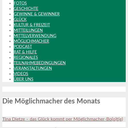
FOTOS
GESCHICHTE
GEWINNE & GEWINNER
GLÜCK
KULTUR & FREIZEIT
MITTEILUNGEN
MITTELVERWENDUNG
MÖGLICHMACHER
PODCAST
RAT & HILFE
REGIONALES
TEILNAHMEBEDINGUNGEN
VERANSTALTUNGEN
VIDEOS
ÜBER UNS
Die Möglichmacher des Monats
Tina Dietze – das Glück kommt per Möglichmacher-Bo(o)t(e)