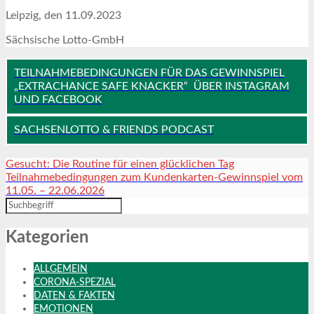
Leipzig, den 11.09.2023
Sächsische Lotto-GmbH
TEILNAHMEBEDINGUNGEN FÜR DAS GEWINNSPIEL
„EXTRACHANCE SAFE KNACKER“ ÜBER INSTAGRAM
UND FACEBOOK
SACHSENLOTTO & FRIENDS PODCAST
Gesucht: Die Routine für einen glücklichen Tag
Teilnahmebedingungen zum Kundenkarten-Gewinnspiel vom
11.05. – 22.06.2026
Kategorien
ALLGEMEIN
CORONA-SPEZIAL
DATEN & FAKTEN
EMOTIONEN