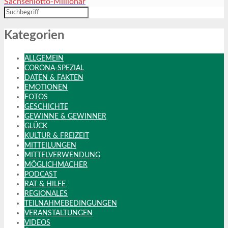
Sachsenlotto-Millionär
Kategorien
ALLGEMEIN
CORONA-SPEZIAL
DATEN & FAKTEN
EMOTIONEN
FOTOS
GESCHICHTE
GEWINNE & GEWINNER
GLÜCK
KULTUR & FREIZEIT
MITTEILUNGEN
MITTELVERWENDUNG
MÖGLICHMACHER
PODCAST
RAT & HILFE
REGIONALES
TEILNAHMEBEDINGUNGEN
VERANSTALTUNGEN
VIDEOS