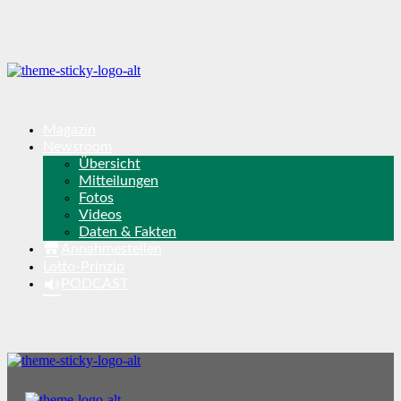
Magazin
Newsroom
Übersicht
Mitteilungen
Fotos
Videos
Daten & Fakten
Annahmestellen
Lotto-Prinzip
PODCAST