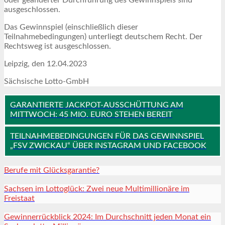
ausgeschlossen.
Das Gewinnspiel (einschließlich dieser
Teilnahmebedingungen) unterliegt deutschem Recht. Der
Rechtsweg ist ausgeschlossen.
Leipzig, den 12.04.2023
Sächsische Lotto-GmbH
GARANTIERTE JACKPOT-AUSSCHÜTTUNG AM
MITTWOCH: 45 MIO. EURO STEHEN BEREIT
TEILNAHMEBEDINGUNGEN FÜR DAS GEWINNSPIEL
„FSV ZWICKAU“ ÜBER INSTAGRAM UND FACEBOOK
Berufe mit Glücksgarantie?
Sachsen im Lottoglück: Zwei neue Multimillionäre im
Freistaat
Gewinnerrückblick 2024: Im Durchschnitt jeden Monat ein