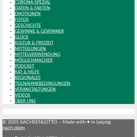
CORONA-SPEZIAL
DATEN & FAKTEN
EMOTIONEN
FOTOS
GESCHICHTE
GEWINNE & GEWINNER
GLÜCK
KULTUR & FREIZEIT
MITTEILUNGEN
MITTELVERWENDUNG
MÖGLICHMACHER
PODCAST
RAT & HILFE
REGIONALES
TEILNAHMEBEDINGUNGEN
VERANSTALTUNGEN
VIDEOS
ÜBER UNS
© 2025 SACHSENLOTTO – Made with ♥ in Leipzig
nach oben