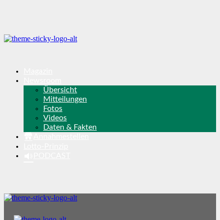
Magazin
Newsroom
Übersicht
Mitteilungen
Fotos
Videos
Daten & Fakten
Annahmestellen
Lotto-Prinzip
PODCAST