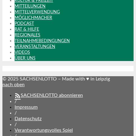
KULTUR & FREIZEIT
MITTEILUNGEN
MITTELVERWENDUNG
MÖGLICHMACHER
PODCAST
RAT & HILFE
REGIONALES
TEILNAHMEBEDINGUNGEN
VERANSTALTUNGEN
VIDEOS
ÜBER UNS
© 2025 SACHSENLOTTO – Made with ♥ in Leipzig
nach oben
SACHSENLOTTO abonnieren
/
Impressum
/
Datenschutz
/
Verantwortungsvolles Spiel
/