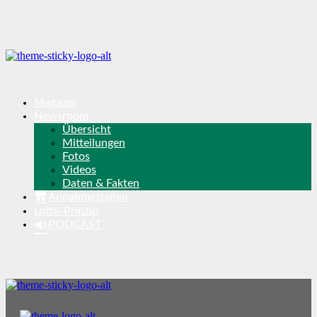
Magazin
Newsroom
Übersicht
Mitteilungen
Fotos
Videos
Daten & Fakten
Annahmestellen
Lotto-Prinzip
PODCAST