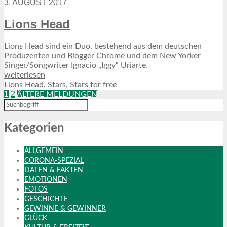
3. AUGUST 2017
Lions Head
Lions Head sind ein Duo, bestehend aus dem deutschen
Produzenten und Blogger Chrome und dem New Yorker
Singer/Songwriter Ignacio „Iggy“ Uriarte.
weiterlesen
Lions Head
,
Stars
,
Stars for free
1
2
ÄLTERE MELDUNGEN
Kategorien
ALLGEMEIN
CORONA-SPEZIAL
DATEN & FAKTEN
EMOTIONEN
FOTOS
GESCHICHTE
GEWINNE & GEWINNER
GLÜCK