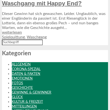
Waschgang mit Happy End?
Dieser Gewinn hat sich gewaschen. Leider. Unglaublich, was
einer Engländerin da passiert ist. Erst Riesenglück in der
Lotterie, dann ein ebenso großes Pech – und nun banges
Warten, wie die Geschichte ausgeht...
weiterlesen
Spielquittung
,
Waschgang
Kategorien
ALLGEMEIN
CORONA-SPEZIAL
DATEN & FAKTEN
EMOTIONEN
FOTOS
GESCHICHTE
GEWINNE & GEWINNER
GLÜCK
KULTUR & FREIZEIT
MITTEILUNGEN