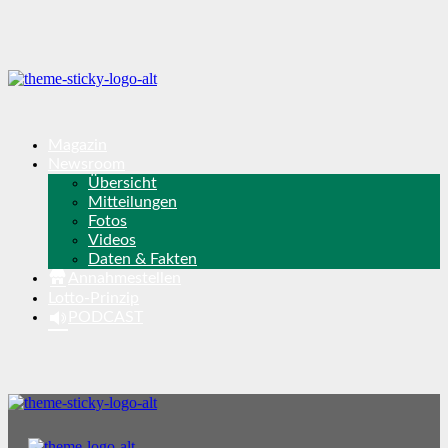
Magazin
Newsroom
Übersicht
Mitteilungen
Fotos
Videos
Daten & Fakten
Annahmestellen
Lotto-Prinzip
PODCAST