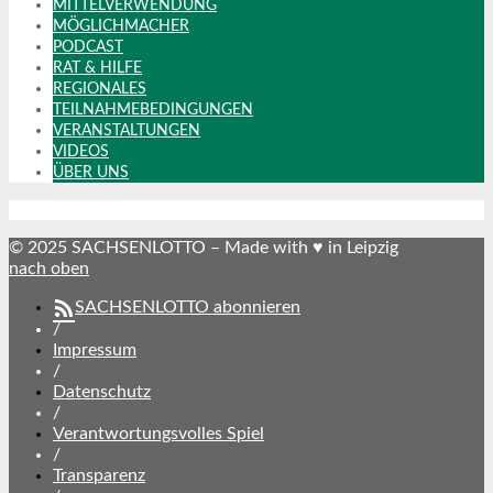
MITTELVERWENDUNG
MÖGLICHMACHER
PODCAST
RAT & HILFE
REGIONALES
TEILNAHMEBEDINGUNGEN
VERANSTALTUNGEN
VIDEOS
ÜBER UNS
© 2025 SACHSENLOTTO – Made with ♥ in Leipzig
nach oben
SACHSENLOTTO abonnieren
/
Impressum
/
Datenschutz
/
Verantwortungsvolles Spiel
/
Transparenz