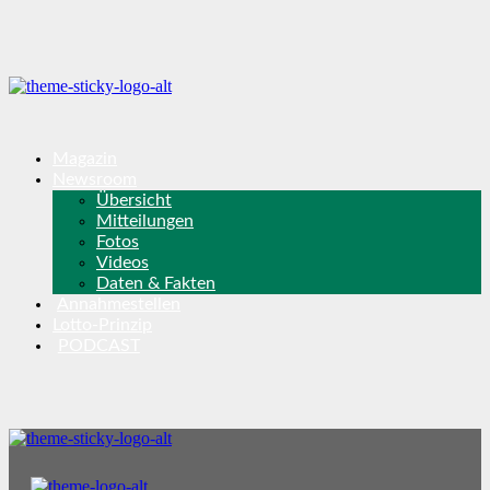
Magazin
Newsroom
Übersicht
Mitteilungen
Fotos
Videos
Daten & Fakten
Annahmestellen
Lotto-Prinzip
PODCAST