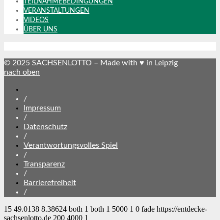
TEILNAHMEBEDINGUNGEN
VERANSTALTUNGEN
VIDEOS
ÜBER UNS
© 2025 SACHSENLOTTO – Made with ♥ in Leipzig
nach oben
SACHSENLOTTO
abonnieren
/
Impressum
/
Datenschutz
/
Verantwortungsvolles Spiel
/
Transparenz
/
Barrierefreiheit
/
15
49.0138
8.38624
both
1
both
1
5000
1
0
fade
https://entdecke-
sachsenlotto.de
200
4000
1