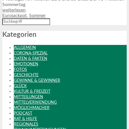
Sommertag
weiterlesen
Eurojackpot
,
Sommer
Kategorien
ALLGEMEIN
CORONA-SPEZIAL
DATEN & FAKTEN
EMOTIONEN
FOTOS
GESCHICHTE
GEWINNE & GEWINNER
GLÜCK
KULTUR & FREIZEIT
MITTEILUNGEN
MITTELVERWENDUNG
MÖGLICHMACHER
PODCAST
RAT & HILFE
REGIONALES