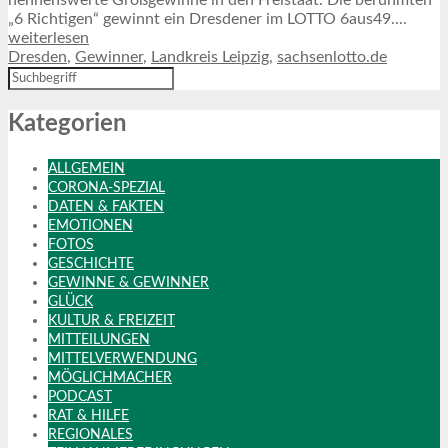
nennenswerte Großgewinne in den Freistaat. Die berühmten
„6 Richtigen“ gewinnt ein Dresdener im LOTTO 6aus49....
weiterlesen
Dresden
,
Gewinner
,
Landkreis Leipzig
,
sachsenlotto.de
Kategorien
ALLGEMEIN
CORONA-SPEZIAL
DATEN & FAKTEN
EMOTIONEN
FOTOS
GESCHICHTE
GEWINNE & GEWINNER
GLÜCK
KULTUR & FREIZEIT
MITTEILUNGEN
MITTELVERWENDUNG
MÖGLICHMACHER
PODCAST
RAT & HILFE
REGIONALES