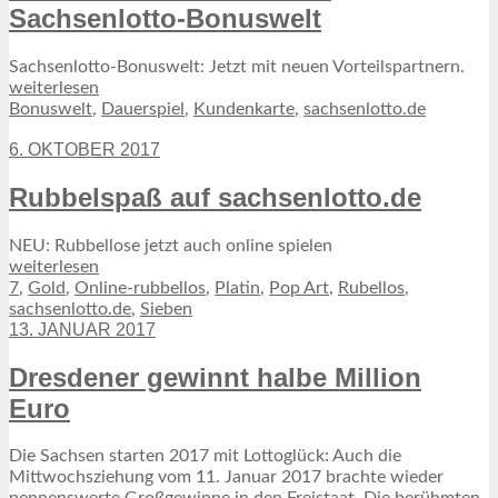
Sachsenlotto-Bonuswelt
Sachsenlotto-Bonuswelt: Jetzt mit neuen Vorteilspartnern.
weiterlesen
Bonuswelt
,
Dauerspiel
,
Kundenkarte
,
sachsenlotto.de
6. OKTOBER 2017
Rubbelspaß auf sachsenlotto.de
NEU: Rubbellose jetzt auch online spielen
weiterlesen
7
,
Gold
,
Online-rubbellos
,
Platin
,
Pop Art
,
Rubellos
,
sachsenlotto.de
,
Sieben
13. JANUAR 2017
Dresdener gewinnt halbe Million
Euro
Die Sachsen starten 2017 mit Lottoglück: Auch die
Mittwochsziehung vom 11. Januar 2017 brachte wieder