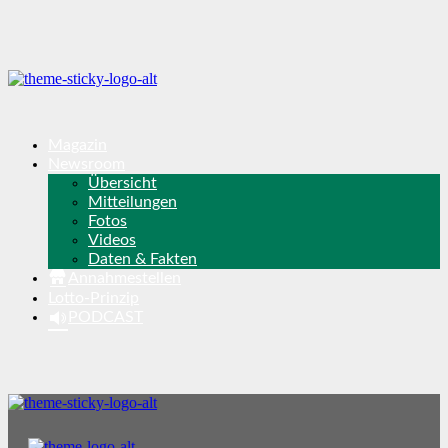
Magazin
Newsroom
Übersicht
Mitteilungen
Fotos
Videos
Daten & Fakten
Annahmestellen
Lotto-Prinzip
PODCAST