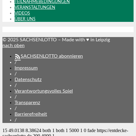
TEILNAHMEBEDINGUNGEN
VERANSTALTUNGEN
VIDEOS
ÜBER UNS
© 2025 SACHSENLOTTO – Made with ♥ in Leipzig
nach oben
SACHSENLOTTO abonnieren
/
Impressum
/
Datenschutz
/
Verantwortungsvolles Spiel
/
Transparenz
/
Barrierefreiheit
/
15
49.0138
8.38624
both
1
both
1
5000
1
0
fade
https://entdecke-
sachsenlotto.de
200
4000
1