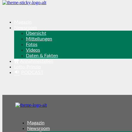
Magazin
Newsroom
Übersicht
Mitteilungen
Fotos
Videos
Daten & Fakten
Annahmestellen
Lotto-Prinzip
PODCAST
Magazin
Newsroom