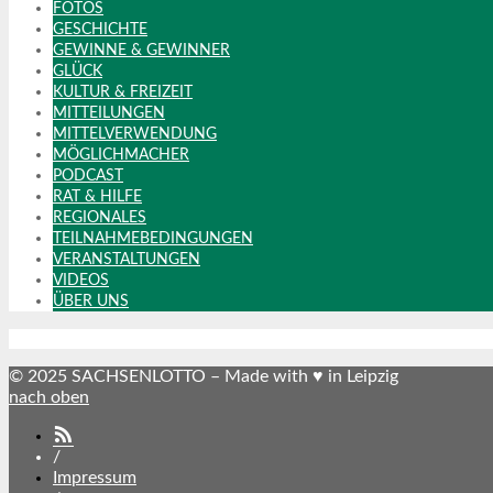
FOTOS
GESCHICHTE
GEWINNE & GEWINNER
GLÜCK
KULTUR & FREIZEIT
MITTEILUNGEN
MITTELVERWENDUNG
MÖGLICHMACHER
PODCAST
RAT & HILFE
REGIONALES
TEILNAHMEBEDINGUNGEN
VERANSTALTUNGEN
VIDEOS
ÜBER UNS
© 2025 SACHSENLOTTO – Made with ♥ in Leipzig
nach oben
SACHSENLOTTO
abonnieren
/
Impressum