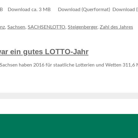
MB Download ca. 3 MB Download (Querformat) Download 
enz
,
Sachsen
,
SACHSENLOTTO
,
Steigenberger
,
Zahl des Jahres
ar ein gutes LOTTO-Jahr
hsen haben 2016 für staatliche Lotterien und Wetten 311,6 Mil