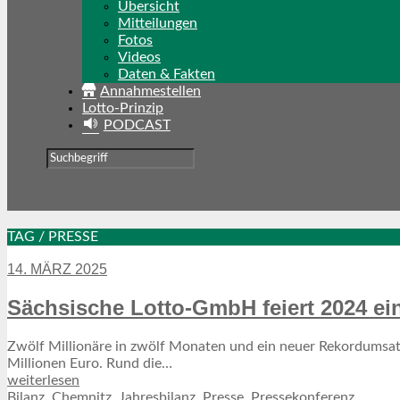
Übersicht
Mitteilungen
Fotos
Videos
Daten & Fakten
Annahmestellen
Lotto-Prinzip
PODCAST
TAG / PRESSE
14. MÄRZ 2025
Sächsische Lotto-GmbH feiert 2024 ein
Zwölf Millionäre in zwölf Monaten und ein neuer Rekordumsatz
Millionen Euro. Rund die…
weiterlesen
Bilanz
,
Chemnitz
,
Jahresbilanz
,
Presse
,
Pressekonferenz