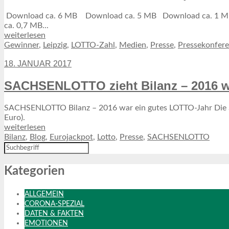
Download ca. 6 MB Download ca. 5 MB Download ca. 1 
ca. 0,7 MB...
weiterlesen
Gewinner
,
Leipzig
,
LOTTO-Zahl
,
Medien
,
Presse
,
Pressekonfer
18. JANUAR 2017
SACHSENLOTTO zieht Bilanz – 2016 w
SACHSENLOTTO Bilanz – 2016 war ein gutes LOTTO-Jahr Die Sac
Euro).
weiterlesen
Bilanz
,
Blog
,
Eurojackpot
,
Lotto
,
Presse
,
SACHSENLOTTO
Kategorien
ALLGEMEIN
CORONA-SPEZIAL
DATEN & FAKTEN
EMOTIONEN