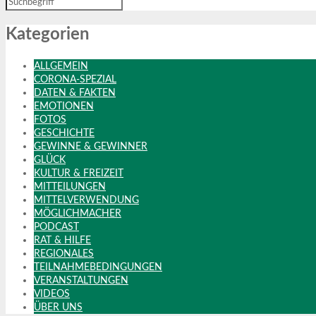
Kategorien
ALLGEMEIN
CORONA-SPEZIAL
DATEN & FAKTEN
EMOTIONEN
FOTOS
GESCHICHTE
GEWINNE & GEWINNER
GLÜCK
KULTUR & FREIZEIT
MITTEILUNGEN
MITTELVERWENDUNG
MÖGLICHMACHER
PODCAST
RAT & HILFE
REGIONALES
TEILNAHMEBEDINGUNGEN
VERANSTALTUNGEN
VIDEOS
ÜBER UNS