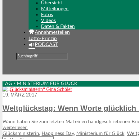
Übersicht
Mitteilungen
Fotos
Videos
Daten & Fakten
Annahmestellen
Lotto-Prinzip
PODCAST
TAG / MINISTERIUM FÜR GLÜCK
19. MÄRZ 2017
Weltglückstag: Wenn Worte glücklich
Wann haben Sie zum letzten Mal einen handgeschriebenen Brief 
weiterlesen
Glücksministerin
,
Happiness Day
,
Ministerium für Glück
,
Weltg