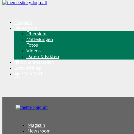
Magazin
Newsroom
Übersicht
Mitteilungen
Fotos
Videos
Daten & Fakten
Annahmestellen
Lotto-Prinzip
PODCAST
Magazin
Newsroom