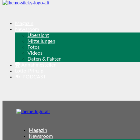
Magazin
Newsroom
Übersicht
Mitteilungen
Fotos
Videos
Daten & Fakten
Annahmestellen
Lotto-Prinzip
PODCAST
Magazin
Newsroom