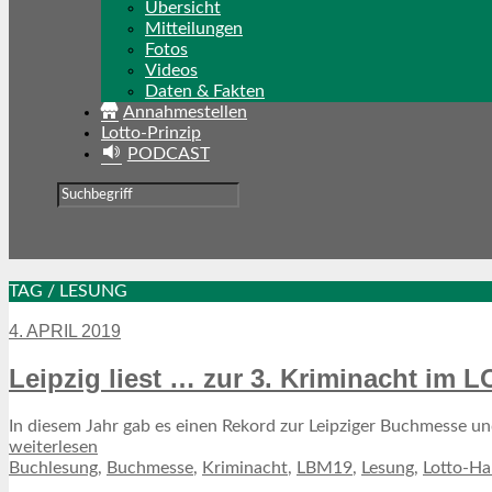
Übersicht
Mitteilungen
Fotos
Videos
Daten & Fakten
Annahmestellen
Lotto-Prinzip
PODCAST
TAG / LESUNG
4. APRIL 2019
Leipzig liest … zur 3. Kriminacht im
In diesem Jahr gab es einen Rekord zur Leipziger Buchmesse und 
weiterlesen
Buchlesung
,
Buchmesse
,
Kriminacht
,
LBM19
,
Lesung
,
Lotto-Ha