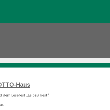
 LOTTO-Haus
dem Lesefest „Leipzig liest“.
us