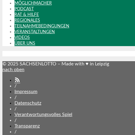
MÖGLICHMACHER
PODCAST
RAT & HILFE
REGIONALES
TEILNAHMEBEDINGUNGEN
VERANSTALTUNGEN
VIDEOS
ÜBER UNS
© 2025 SACHSENLOTTO – Made with ♥ in Leipzig
nach oben
SACHSENLOTTO
abonnieren
/
Impressum
/
Datenschutz
/
Verantwortungsvolles Spiel
/
Transparenz
/