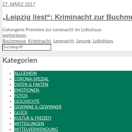
27. MÄRZ 2017
„Leipzig liest“: Kriminacht zur Buch
Gelungene Premiere zur Lesenacht im Lottohaus
weiterlesen
Buchmesse
,
Kriminacht
,
Lesenacht
,
Lesung
,
Lottohaus
Kategorien
ALLGEMEIN
CORONA-SPEZIAL
DATEN & FAKTEN
EMOTIONEN
FOTOS
GESCHICHTE
GEWINNE & GEWINNER
GLÜCK
KULTUR & FREIZEIT
MITTEILUNGEN
MITTELVERWENDUNG