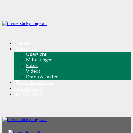
Magazin
Newsroom
Übersicht
Mitteilungen
Fotos
Videos
Daten & Fakten
Annahmestellen
Lotto-Prinzip
PODCAST