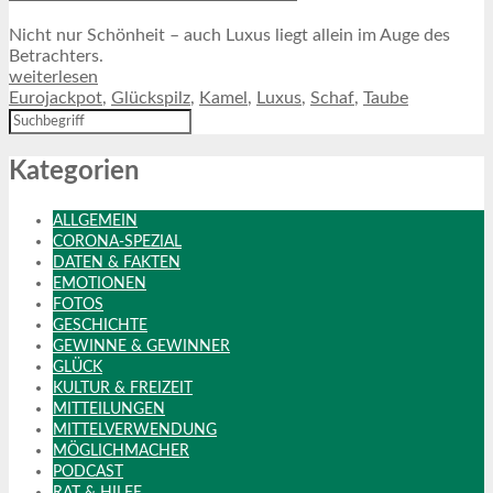
Nicht nur Schönheit – auch Luxus liegt allein im Auge des
Betrachters.
weiterlesen
Eurojackpot
,
Glückspilz
,
Kamel
,
Luxus
,
Schaf
,
Taube
Kategorien
ALLGEMEIN
CORONA-SPEZIAL
DATEN & FAKTEN
EMOTIONEN
FOTOS
GESCHICHTE
GEWINNE & GEWINNER
GLÜCK
KULTUR & FREIZEIT
MITTEILUNGEN
MITTELVERWENDUNG
MÖGLICHMACHER
PODCAST
RAT & HILFE