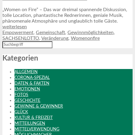
„Women on Fire“ – Das war dreimal spannende Diskussion,
tolle Location, phantastische Rednerinnen, geniale Musik,
phänomenale Atmosphäre und unglaublich tolle Gäste.
weiterlesen
Empowerment
,
Gemeinschaft
,
Gewinnmöglichkeiten
,
SACHSENLOTTO
,
Veränderung
,
Womenonfire
Kategorien
ALLGEMEIN
CORONA-SPEZIAL
DATEN & FAKTEN
EMOTIONEN
FOTOS
GESCHICHTE
GEWINNE & GEWINNER
GLÜCK
KULTUR & FREIZEIT
MITTEILUNGEN
MITTELVERWENDUNG
MÖGLICHMACHER