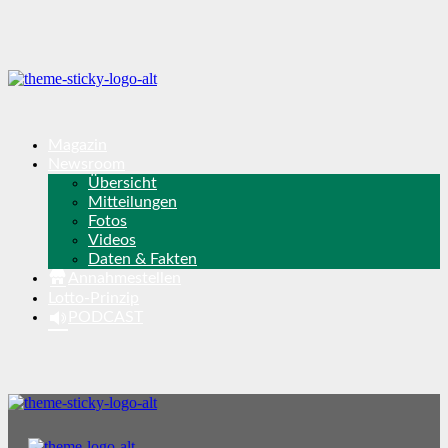
Magazin
Newsroom
Übersicht
Mitteilungen
Fotos
Videos
Daten & Fakten
Annahmestellen
Lotto-Prinzip
PODCAST