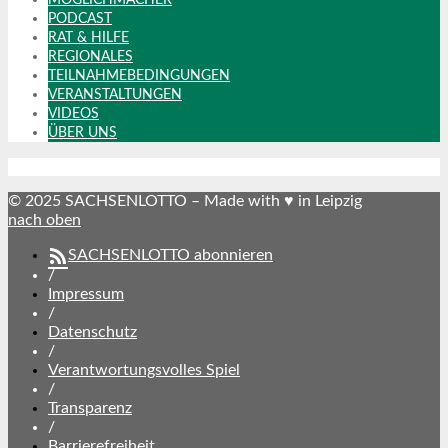
PODCAST
RAT & HILFE
REGIONALES
TEILNAHMEBEDINGUNGEN
VERANSTALTUNGEN
VIDEOS
ÜBER UNS
© 2025 SACHSENLOTTO – Made with ♥ in Leipzig
nach oben
SACHSENLOTTO abonnieren
/
Impressum
/
Datenschutz
/
Verantwortungsvolles Spiel
/
Transparenz
/
Barrierefreiheit