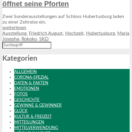
öffnet seine Pforten
Zwei Sonderausstellungen auf Schloss Hubertusburg laden
zu einer Zeitreise ein.
weiterlesen
Ausstellung
,
Friedrich August
,
Hochzeit
,
Hubertusburg
,
Maria
Josepha
,
Rokoko
,
SKD
Kategorien
ALLGEMEIN
CORONA-SPEZIAL
DATEN & FAKTEN
EMOTIONEN
FOTOS
GESCHICHTE
GEWINNE & GEWINNER
GLÜCK
KULTUR & FREIZEIT
MITTEILUNGEN
MITTELVERWENDUNG