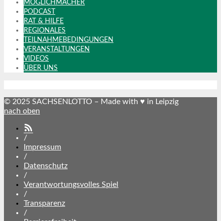
MÖGLICHMACHER
PODCAST
RAT & HILFE
REGIONALES
TEILNAHMEBEDINGUNGEN
VERANSTALTUNGEN
VIDEOS
ÜBER UNS
© 2025 SACHSENLOTTO – Made with ♥ in Leipzig
nach oben
SACHSENLOTTO
abonnieren
/
Impressum
/
Datenschutz
/
Verantwortungsvolles Spiel
/
Transparenz
/