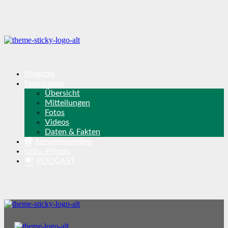
Magazin
Newsroom
Übersicht
Mitteilungen
Fotos
Videos
Daten & Fakten
Annahmestellen
Lotto-Prinzip
PODCAST