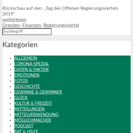
Rückschau auf den „Tag des Offenen Regierungsviertels
2019“
weiterlesen
Dresden
,
Finanzen
,
Regierungsviertel
Kategorien
ALLGEMEIN
CORONA-SPEZIAL
DATEN & FAKTEN
EMOTIONEN
FOTOS
GESCHICHTE
GEWINNE & GEWINNER
GLÜCK
KULTUR & FREIZEIT
MITTEILUNGEN
MITTELVERWENDUNG
MÖGLICHMACHER
PODCAST
RAT & HILFE