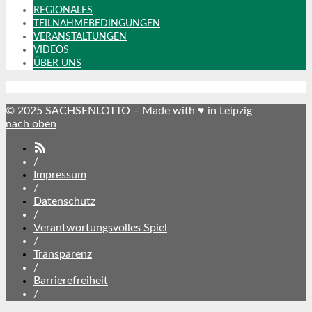
REGIONALES
TEILNAHMEBEDINGUNGEN
VERANSTALTUNGEN
VIDEOS
ÜBER UNS
© 2025 SACHSENLOTTO – Made with ♥ in Leipzig
nach oben
SACHSENLOTTO
abonnieren
/
Impressum
/
Datenschutz
/
Verantwortungsvolles Spiel
/
Transparenz
/
Barrierefreiheit
/