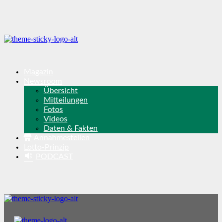
Magazin
Newsroom
Übersicht
Mitteilungen
Fotos
Videos
Daten & Fakten
Annahmestellen
Lotto-Prinzip
PODCAST