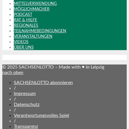
MITTELVERWENDUNG
MÖGLICHMACHER
PODCAST
RAT & HILFE
REGIONALES
TEILNAHMEBEDINGUNGEN
VERANSTALTUNGEN
VIDEOS
ÜBER UNS
© 2025 SACHSENLOTTO – Made with ♥ in Leipzig
nach oben
SACHSENLOTTO abonnieren
/
Impressum
/
Datenschutz
/
Verantwortungsvolles Spiel
/
Transparenz