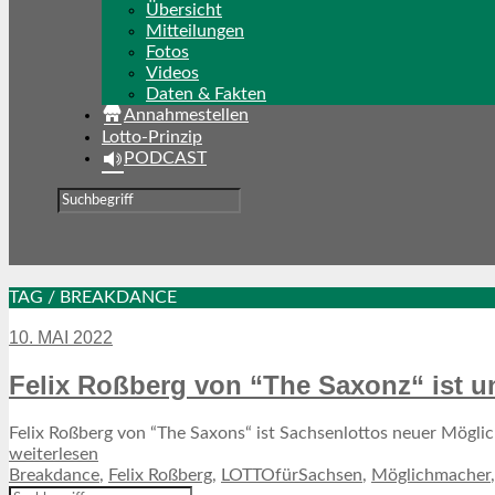
Übersicht
Mitteilungen
Fotos
Videos
Daten & Fakten
Annahmestellen
Lotto-Prinzip
PODCAST
TAG / BREAKDANCE
10. MAI 2022
Felix Roßberg von “The Saxonz“ ist 
Felix Roßberg von “The Saxons“ ist Sachsenlottos neuer Mögli
weiterlesen
Breakdance
,
Felix Roßberg
,
LOTTOfürSachsen
,
Möglichmacher