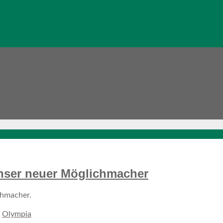
unser neuer Möglichmacher
chmacher.
,
Olympia