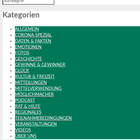
Kategorien
ALLGEMEIN
CORONA-SPEZIAL
DATEN & FAKTEN
EMOTIONEN
FOTOS
GESCHICHTE
GEWINNE & GEWINNER
GLÜCK
KULTUR & FREIZEIT
MITTEILUNGEN
MITTELVERWENDUNG
MÖGLICHMACHER
PODCAST
RAT & HILFE
REGIONALES
TEILNAHMEBEDINGUNGEN
VERANSTALTUNGEN
VIDEOS
ÜBER UNS