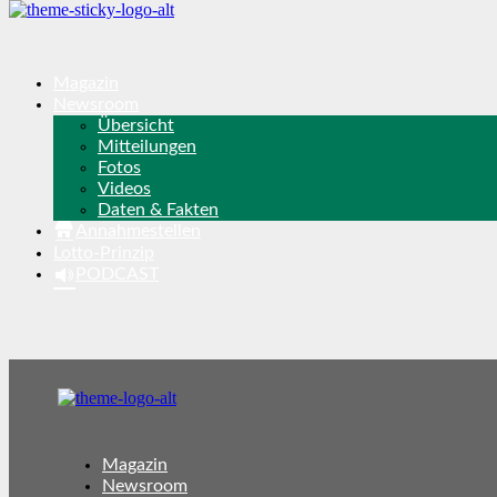
Magazin
Newsroom
Übersicht
Mitteilungen
Fotos
Videos
Daten & Fakten
Annahmestellen
Lotto-Prinzip
PODCAST
Magazin
Newsroom