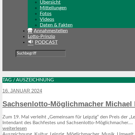
Übersicht
Mitteilungen
Fotos
Videos
Daten & Fakten
Annahmestellen
Lotto-Prinzip
PODCAST
TAG / AUSZEICHNUNG
16. JANUAR 2024
Sachsenlotto-Möglichmacher Michael M
Zum 19. Mal verleiht „Gemeinsam für Leipzig“ den Preis der „Le
Intendant des Bachfestes und Sachsenlotto-Möglichmacher....
weiterlesen
Auszeichnung
,
Kultur
,
Leipzig
,
Möglichmacher
,
Musik
,
Umwelt