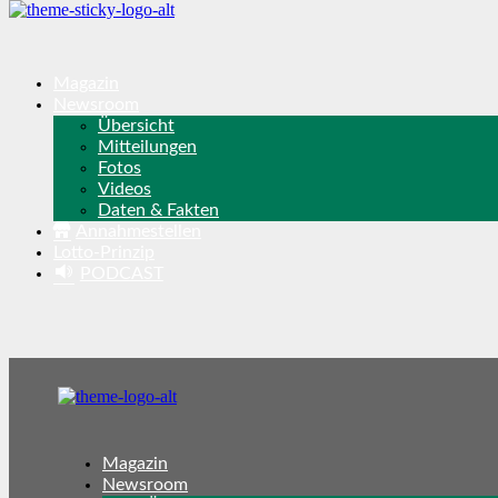
Magazin
Newsroom
Übersicht
Mitteilungen
Fotos
Videos
Daten & Fakten
Annahmestellen
Lotto-Prinzip
PODCAST
Magazin
Newsroom