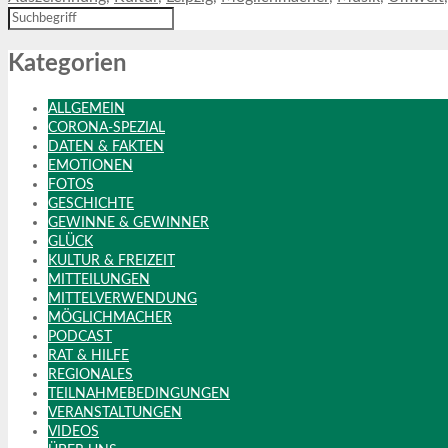
Kategorien
ALLGEMEIN
CORONA-SPEZIAL
DATEN & FAKTEN
EMOTIONEN
FOTOS
GESCHICHTE
GEWINNE & GEWINNER
GLÜCK
KULTUR & FREIZEIT
MITTEILUNGEN
MITTELVERWENDUNG
MÖGLICHMACHER
PODCAST
RAT & HILFE
REGIONALES
TEILNAHMEBEDINGUNGEN
VERANSTALTUNGEN
VIDEOS