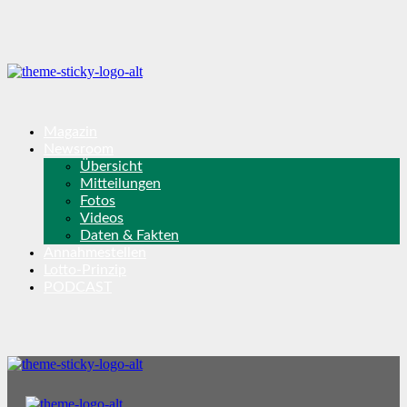
Magazin
Newsroom
Übersicht
Mitteilungen
Fotos
Videos
Daten & Fakten
Annahmestellen
Lotto-Prinzip
PODCAST