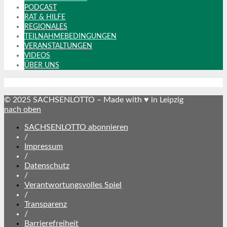
PODCAST
RAT & HILFE
REGIONALES
TEILNAHMEBEDINGUNGEN
VERANSTALTUNGEN
VIDEOS
ÜBER UNS
© 2025 SACHSENLOTTO – Made with ♥ in Leipzig
nach oben
SACHSENLOTTO abonnieren
/
Impressum
/
Datenschutz
/
Verantwortungsvolles Spiel
/
Transparenz
/
Barrierefreiheit