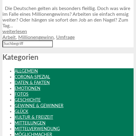
Die Deutschen gelten als besonders fleißig. Doch was wäre
im Falle eines Millionengewinns? Arbeiten sie einfach emsig
weiter? Oder hängen sie sofort den Job an den Nagel? Zum
Tag...
weiterlesen
Arbeit
,
Millionengewinn
,
Umfrage
Kategorien
ALLGEMEIN
CORONA-SPEZIAL
DATEN & FAKTEN
EMOTIONEN
FOTOS
GESCHICHTE
GEWINNE & GEWINNER
GLÜCK
KULTUR & FREIZEIT
MITTEILUNGEN
MITTELVERWENDUNG
MÖGLICHMACHER