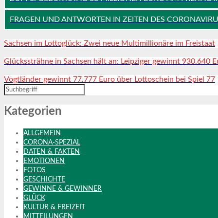
FRAGEN UND ANTWORTEN IN ZEITEN DES CORONAVIRU
Sachsen im Lottoglück: Zwei neue Multimillionäre im Freistaat
Glückssträhne in Sachsen hält an: Leipziger gewinnt 930.640 E
Vogtländer gewinnt 77.777 Euro über Lottoschein bei Spiel 77
Kategorien
ALLGEMEIN
CORONA-SPEZIAL
DATEN & FAKTEN
EMOTIONEN
FOTOS
GESCHICHTE
GEWINNE & GEWINNER
GLÜCK
KULTUR & FREIZEIT
MITTEILUNGEN