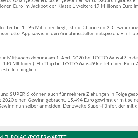
leibt so lange stehen, bis er gewonnen wird. Dadurch gibt es ei
onen Euro im Jackpot der Klasse 1 weitere 17 Millionen Euro im
reffer bei 1 : 95 Millionen liegt, ist die Chance im 2. Gewinnrang
hsenlotto-App sowie in den Annahmestellen mitspielen. Ein Tipp
ur Mittwochsziehung am 1. April 2020 bei LOTTO 6aus 49 in der
 140 Millionen). Ein Tipp bei LOTTO 6aus49 kostet einen Euro. A
estellen möglich.
 und SUPER 6 können auch für mehrere Ziehungen in Folge gespi
2020 einen Gewinn gebracht. 15.494 Euro gewinnt er mit seinen
ewinn nun selber anmelden. Der zweite Super-Fünfer, der mit d
 IM EUROJACKPOT ERWARTET