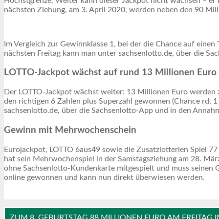
Höchstgrenze. Weiter kann dieser Jackpot nicht wachsen – er b
nächsten Ziehung, am 3. April 2020, werden neben den 90 Milli
Im Vergleich zur Gewinnklasse 1, bei der die Chance auf einen T
nächsten Freitag kann man unter sachsenlotto.de, über die Sac
LOTTO-Jackpot wächst auf rund 13 Millionen Euro
Der LOTTO-Jackpot wächst weiter: 13 Millionen Euro werden z
den richtigen 6 Zahlen plus Superzahl gewonnen (Chance rd. 1 :
sachsenlotto.de, über die Sachsenlotto-App und in den Annahm
Gewinn mit Mehrwochenschein
Eurojackpot, LOTTO 6aus49 sowie die Zusatzlotterien Spiel 77
hat sein Mehrwochenspiel in der Samstagsziehung am 28. März 
ohne Sachsenlotto-Kundenkarte mitgespielt und muss seinen G
online gewonnen und kann nun direkt überwiesen werden.
ZUM 8. GEBURTSTAG 88 MILLIONEN EURO AM FREITAG