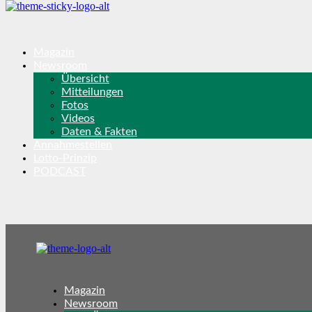
Magazin
Newsroom
Übersicht
Mitteilungen
Fotos
Videos
Daten & Fakten
Annahmestellen
Lotto-Prinzip
PODCAST
Magazin
Newsroom