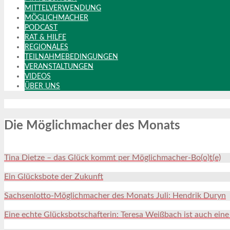
MITTELVERWENDUNG
MÖGLICHMACHER
PODCAST
RAT & HILFE
REGIONALES
TEILNAHMEBEDINGUNGEN
VERANSTALTUNGEN
VIDEOS
ÜBER UNS
Die Möglichmacher des Monats
Tina Dietze – das Glück kommt per Möglichmacher-Bo(o)t(e)
Ein Glücksbote der Zukunft
Sachsenlotto-Möglichmacher des Monats Juli: Hendrik Duryn
Eine echte Glücksbotschafterin: Teresa Weißbach ist auch ein