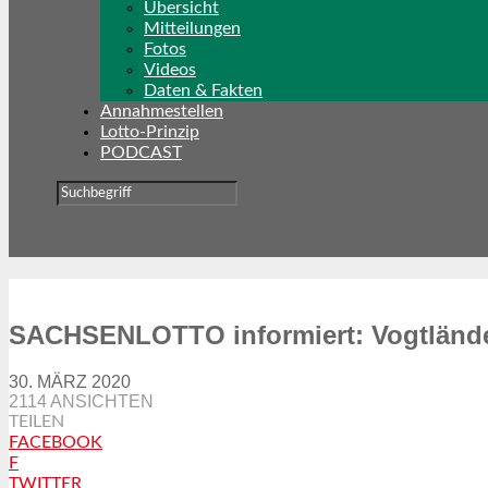
Übersicht
Mitteilungen
Fotos
Videos
Daten & Fakten
Annahmestellen
Lotto-Prinzip
PODCAST
SACHSENLOTTO informiert: Vogtlände
30. MÄRZ 2020
2114 ANSICHTEN
TEILEN
FACEBOOK
F
TWITTER