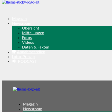
Magazin
Newsroom
Übersicht
Mitteilungen
Fotos
Videos
Daten & Fakten
Annahmestellen
Lotto-Prinzip
PODCAST
Magazin
Newsroom