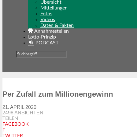
Übersicht
Mitteilungen
Fotos
Videos
Daten & Fakten
Annahmestellen
Lotto-Prinzip
PODCAST
Per Zufall zum Millionengewinn
21. APRIL 2020
2498 ANSICHTEN
TEILEN
FACEBOOK
F
TWITTER