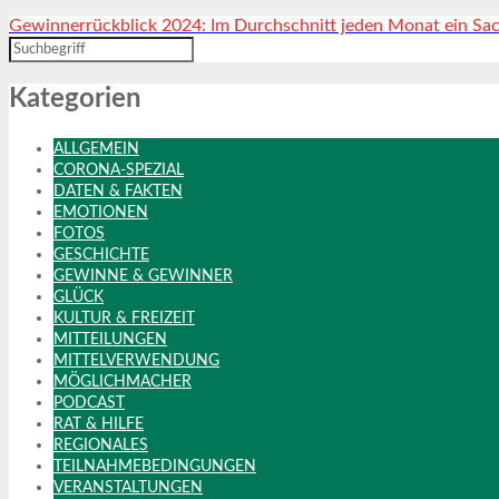
Gewinnerrückblick 2024: Im Durchschnitt jeden Monat ein Sac
Kategorien
ALLGEMEIN
CORONA-SPEZIAL
DATEN & FAKTEN
EMOTIONEN
FOTOS
GESCHICHTE
GEWINNE & GEWINNER
GLÜCK
KULTUR & FREIZEIT
MITTEILUNGEN
MITTELVERWENDUNG
MÖGLICHMACHER
PODCAST
RAT & HILFE
REGIONALES
TEILNAHMEBEDINGUNGEN
VERANSTALTUNGEN