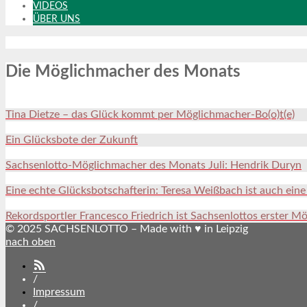
VIDEOS
ÜBER UNS
Die Möglichmacher des Monats
Tina Dietze – das Glück kommt per Möglichmacher-Bo(o)t(e)
Ein Glücksbote der Zukunft
Sachsenlotto-Möglichmacher des Monats Juli: Hendrik Duryn
Eine echte Glücksbotschafterin: Teresa Weißbach ist auch ein
Rekordsportler Francesco Friedrich ist Sachsenlottos erster M
© 2025 SACHSENLOTTO – Made with ♥ in Leipzig
nach oben
SACHSENLOTTO
abonnieren
/
Impressum
/