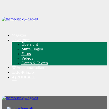
Magazin
Newsroom
Übersicht
Mitteilungen
Fotos
Videos
Daten & Fakten
Annahmestellen
Lotto-Prinzip
PODCAST