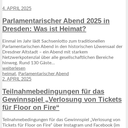
4. APRIL 2025
Parlamentarischer Abend 2025 in
Dresden: Was ist Heimat?
Einmal im Jahr lädt Sachsenlotto zum traditionellen
Parlamentarischen Abend in den historischen Löwensaal der
Dresdner Altstadt – ein Abend mit starkem
Netzwerkpotenzial über alle gesellschaftlichen Bereiche
hinweg. Rund 130 Gäste…
weiterlesen
heimat
,
Parlamentarischer Abend
2. APRIL 2025
Teilnahmebedingungen für das
Gewinnspiel „Verlosung von Tickets
3. SEPTEMBER 2024
für Floor on Fire“
GlüXBooster unterwegs: Sachsenlotto präsentiert
neues Portal
Teilnahmebedingungen für das Gewinnspiel „Verlosung von
Allgemein, Emotionen, Gewinne & Gewinner, Glück,
Tickets für Floor on Fire“ über Instagram und Facebook (im
Über uns