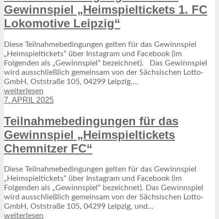
Gewinnspiel „Heimspieltickets 1. FC
Lokomotive Leipzig“
Diese Teilnahmebedingungen gelten für das Gewinnspiel
„Heimspieltickets“ über Instagram und Facebook (im
Folgenden als „Gewinnspiel“ bezeichnet). Das Gewinnspiel
wird ausschließlich gemeinsam von der Sächsischen Lotto-
GmbH, Oststraße 105, 04299 Leipzig,...
weiterlesen
7. APRIL 2025
13. SEPTEMBER 2022
Unsere Podcasts
Teilnahmebedingungen für das
Daten & Fakten, Emotionen, Podcast, Über uns
Gewinnspiel „Heimspieltickets
Chemnitzer FC“
Diese Teilnahmebedingungen gelten für das Gewinnspiel
„Heimspieltickets“ über Instagram und Facebook (im
Folgenden als „Gewinnspiel“ bezeichnet). Das Gewinnspiel
wird ausschließlich gemeinsam von der Sächsischen Lotto-
GmbH, Oststraße 105, 04299 Leipzig, und...
weiterlesen